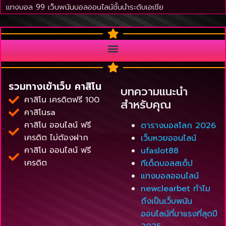
แทงบอล 99 เว็บพนันบอลออนไลน์ชั้นนำระดับเอเชีย
รวมทางเข้าเว็บ คาสิโน
บทความแนะนำ
คาสิโน เครดิตฟรี 100
สำหรับคุณ
คาสิโนsa
คาสิโน ออนไลน์ ฟรี
ตารางบอลโลก 2026
เครดิต ไม่ต้องฝาก
เว็บหวยออนไลน์
คาสิโน ออนไลน์ ฟรี
ufaslot88
เครดิต
ทีเด็ดบอลสเต็ป
แทงบอลออนไลน์
newclearbet ทำไม
ถึงเป็นเว็บพนัน
ออนไลน์ที่มาแรงที่สุดปี