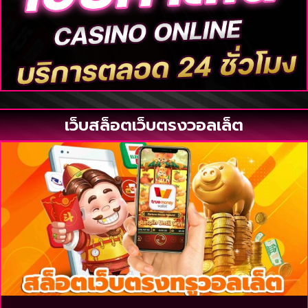
เว็บสล็อตเว็บตรงวอลเล็ต