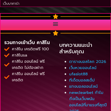
เว็บบาคาร่า
รวมทางเข้าเว็บ คาสิโน
บทความแนะนำ
คาสิโน เครดิตฟรี 100
สำหรับคุณ
คาสิโนsa
คาสิโน ออนไลน์ ฟรี
ตารางบอลโลก 2026
เครดิต ไม่ต้องฝาก
เว็บหวยออนไลน์
คาสิโน ออนไลน์ ฟรี
ufaslot88
เครดิต
ทีเด็ดบอลสเต็ป
แทงบอลออนไลน์
newclearbet ทำไม
ถึงเป็นเว็บพนัน
ออนไลน์ที่มาแรงที่สุดปี