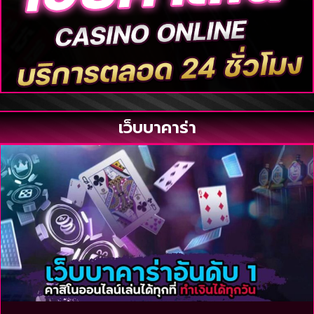
เว็บบาคาร่า