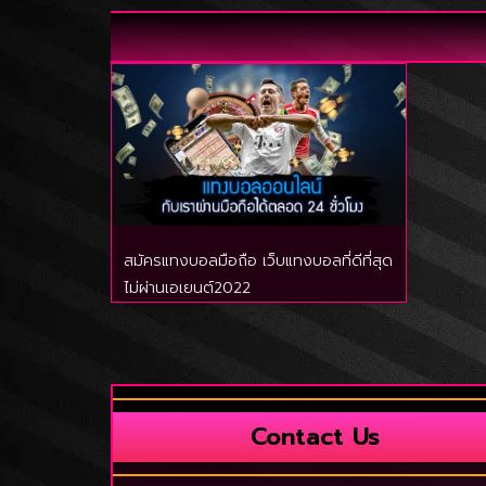
สมัครแทงบอลมือถือ เว็บแทงบอลที่ดีที่สุด
ไม่ผ่านเอเยนต์2022
Contact Us