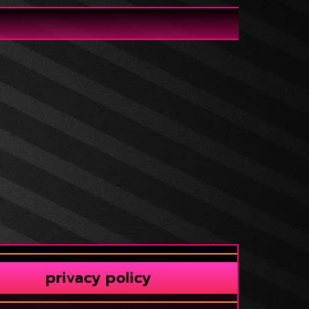
privacy policy