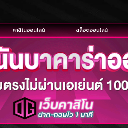
คาสิโนออนไลน์
สล็อตออนไลน์