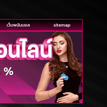
เว็บพนันบอล
sitemap