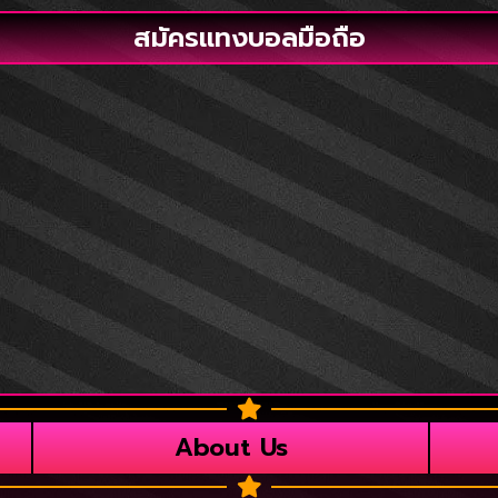
สมัครแทงบอลมือถือ
About Us