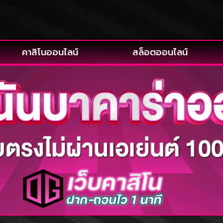
คาสิโนออนไลน์
สล็อตออนไลน์