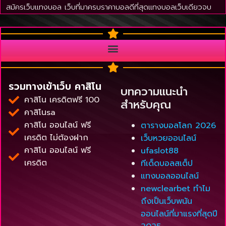
สมัครเว็บแทงบอล เว็บที่มาครบราคาบอลดีที่สุดแทงบอลเว็บเดียวจบ
รวมทางเข้าเว็บ คาสิโน
บทความแนะนำ
คาสิโน เครดิตฟรี 100
สำหรับคุณ
คาสิโนsa
คาสิโน ออนไลน์ ฟรี
ตารางบอลโลก 2026
เครดิต ไม่ต้องฝาก
เว็บหวยออนไลน์
คาสิโน ออนไลน์ ฟรี
ufaslot88
เครดิต
ทีเด็ดบอลสเต็ป
แทงบอลออนไลน์
newclearbet ทำไม
ถึงเป็นเว็บพนัน
ออนไลน์ที่มาแรงที่สุดปี