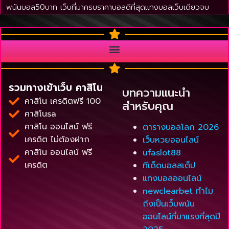
พนันบอล50บาท เว็บที่มาครบราคาบอลดีที่สุดแทงบอลเว็บเดียวจบ
รวมทางเข้าเว็บ คาสิโน
บทความแนะนำ
คาสิโน เครดิตฟรี 100
สำหรับคุณ
คาสิโนsa
คาสิโน ออนไลน์ ฟรี
ตารางบอลโลก 2026
เครดิต ไม่ต้องฝาก
เว็บหวยออนไลน์
คาสิโน ออนไลน์ ฟรี
ufaslot88
เครดิต
ทีเด็ดบอลสเต็ป
แทงบอลออนไลน์
newclearbet ทำไม
ถึงเป็นเว็บพนัน
ออนไลน์ที่มาแรงที่สุดปี