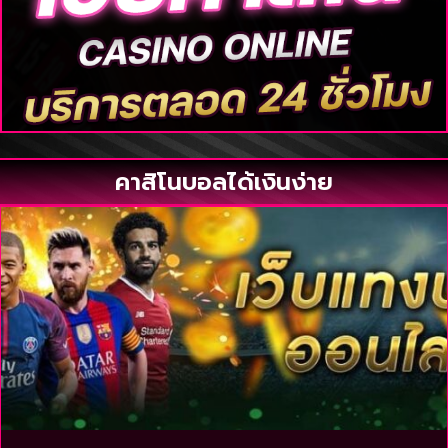
คาสิโนบอลได้เงินง่าย