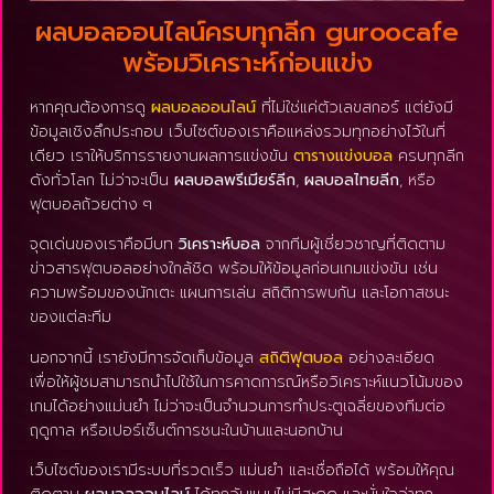
ผลบอลออนไลน์ครบทุกลีก guroocafe
พร้อมวิเคราะห์ก่อนแข่ง
หากคุณต้องการดู
ผลบอลออนไลน์
ที่ไม่ใช่แค่ตัวเลขสกอร์ แต่ยังมี
ข้อมูลเชิงลึกประกอบ เว็บไซต์ของเราคือแหล่งรวมทุกอย่างไว้ในที่
เดียว เราให้บริการรายงานผลการแข่งขัน
ตารางแข่งบอล
ครบทุกลีก
ดังทั่วโลก ไม่ว่าจะเป็น
ผลบอลพรีเมียร์ลีก
,
ผลบอลไทยลีก
, หรือ
ฟุตบอลถ้วยต่าง ๆ
จุดเด่นของเราคือมีบท
วิเคราะห์บอล
จากทีมผู้เชี่ยวชาญที่ติดตาม
ข่าวสารฟุตบอลอย่างใกล้ชิด พร้อมให้ข้อมูลก่อนเกมแข่งขัน เช่น
ความพร้อมของนักเตะ แผนการเล่น สถิติการพบกัน และโอกาสชนะ
ของแต่ละทีม
นอกจากนี้ เรายังมีการจัดเก็บข้อมูล
สถิติฟุตบอล
อย่างละเอียด
เพื่อให้ผู้ชมสามารถนำไปใช้ในการคาดการณ์หรือวิเคราะห์แนวโน้มของ
เกมได้อย่างแม่นยำ ไม่ว่าจะเป็นจำนวนการทำประตูเฉลี่ยของทีมต่อ
ฤดูกาล หรือเปอร์เซ็นต์การชนะในบ้านและนอกบ้าน
เว็บไซต์ของเรามีระบบที่รวดเร็ว แม่นยำ และเชื่อถือได้ พร้อมให้คุณ