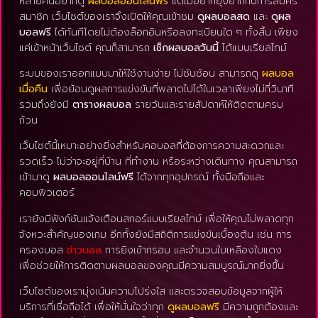
หลายคนอยากดู
ผลบอลออนไลน์ฟรี
แต่ไม่อยากยุ่งยากกับการสมัคร
สมาชิก เว็บไซต์ของเราจึงเปิดให้คุณเข้าชม
ดูผลบอลสด
และ
ดูผล
บอลฟรี
ได้ทันทีโดยไม่ต้องล็อกอินหรือลงทะเบียนใด ๆ ทั้งสิ้น เพียง
แค่เข้าหน้าเว็บไซต์ คุณก็สามารถ
เช็กผลบอลวันนี้
ได้แบบเรียลไทม์
ระบบของเราออกแบบมาให้ใช้งานง่าย ไม่ซับซ้อน สามารถดู
ผลบอล
เมื่อคืน
เพื่อย้อนดูผลการแข่งขันที่พลาดไปได้ในเวลาเพียงไม่กี่วินาที
รวมถึงยังมี
ตารางผลบอล
รายวันและรายสัปดาห์ให้ติดตามครบ
ถ้วน
เว็บไซต์นี้เหมาะอย่างยิ่งสำหรับคอบอลที่ต้องการความสะดวกและ
รวดเร็ว ไม่ว่าจะอยู่ที่บ้าน ที่ทำงาน หรือระหว่างเดินทาง คุณสามารถ
เข้ามาดู
ผลบอลออนไลน์ฟรี
ได้จากทุกอุปกรณ์ ทั้งมือถือและ
คอมพิวเตอร์
เรายังมีฟังก์ชันแจ้งเตือนสกอร์แบบเรียลไทม์ เพื่อให้คุณไม่พลาดทุก
จังหวะสำคัญของเกม อีกทั้งยังมีสถิติการแข่งขันเบื้องต้น เช่น การ
ครองบอล
ข่าวบอล
การยิงเข้ากรอบ และจำนวนใบเหลืองใบแดง
เพื่อช่วยให้การติดตามผลบอลของคุณมีความสมบูรณ์มากยิ่งขึ้น
เว็บไซต์ของเรามุ่งเน้นความโปร่งใส และตรวจสอบข้อมูลจากผู้ให้
บริการที่เชื่อถือได้ เพื่อให้มั่นใจว่าทุก
ดูผลบอลฟรี
มีความถูกต้องและ