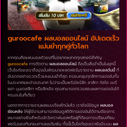
guroocafe ผลบอลออนไลน์ อัปเดตเร็ว
แม่นยำทุกคู่ทั่วโลก
หากคุณคือแฟนบอลตัวยงที่ไม่อยากพลาดทุกสกอร์สำคัญ
guroocafe
การติดตาม
ผลบอลออนไลน์
ถือเป็นสิ่งจำเป็นในยุคนี้
เว็บไซต์ของเราจึงมุ่งมั่นพัฒนาแพลตฟอร์มรายงาน
ผลบอลวันนี้
ที่
อัปเดตอย่างรวดเร็วและแม่นยำที่สุด ครอบคลุมทุกลีกการแข่งขันทั้ง
ในประเทศและต่างประเทศ ไม่ว่าจะเป็นพรีเมียร์ลีก ลาลีกา กัลโช่ เซเรี
ยอา บุนเดสลีกา หรือลีกเอิง คุณสามารถตรวจสอบผลการแข่งขันได้
ครบจบในที่เดียว
นอกจากการรายงานผลแบบเรียลไทม์แล้ว เรายังมีข้อมูล
ผลบอล
ย้อนหลัง
ให้ผู้ใช้งานสามารถย้อนดูสถิติการแข่งขันได้ตามต้องการ
เหมาะอย่างยิ่งสำหรับนักวิเคราะห์บอลหรือผู้ที่ต้องการเปรียบเทียบ
ฟอร์มของทีมก่อนการลงเดิมพัน ทั้งนี้เว็บไซต์ของเรายังมีระบบ
ผล