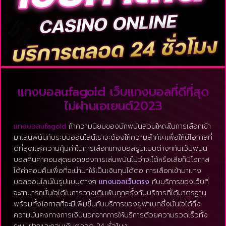
แทงบอลufagold เว็บแทงบอลที่ดีที่สุด
ไม่ผ่านเอเยนต์2023
แทงบอลufagold
ถ้าความนิยมของนักพนันส่วนใหญ่ในการเลือกเข้า
มาเล่นพนันกับระบบออนไลน์เราจะต้องให้ความสำคัญเพื่อให้มีโอกาสที่
ดีที่สุดและความคุ้มค่าในการเลือกแทงบอลรูปแบบต่างๆกับเว็บพนัน
บอลคืนค่าคอมสุดยอดของการเล่นพนันไม่ว่าจะได้หรือเสียก็มีโอกาส
ได้ค่าคอมคืนเพื่อที่จะนำมาใช้เป็นเงินทุนได้ต่อ การเลือกเข้ามาแทง
บอลออนไลน์ในรูปแบบต่างๆ
แทงบอลเว็บตรง
กับบริการของเว็บที่
จะสามารถมั่นใจได้ในการวางเดิมพันทุกครั้งกับบริการที่ได้มาตรฐาน
พร้อมทั้งโอกาสที่จะมีเพิ่มขึ้นกับบริการของยูฟ่าเบทซึ่งมั่นใจได้ถึง
ความมั่นคงทางการเงินนอกจากการให้บริการด้วยความรวดเร็วทั้ง