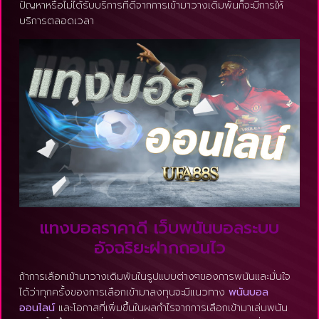
ปัญหาหรือไม่ได้รับบริการที่ดีจากการเข้ามาวางเดิมพันก็จะมีการให้
บริการตลอดเวลา
แทงบอลราคาดี เว็บพนันบอลระบบ
อัจฉริยะฝากถอนไว
ถ้าการเลือกเข้ามาวางเดิมพันในรูปแบบต่างๆของการพนันและมั่นใจ
ได้ว่าทุกครั้งของการเลือกเข้ามาลงทุนจะมีแนวทาง
พนันบอล
ออนไลน์
และโอกาสที่เพิ่มขึ้นในผลกำไรจากการเลือกเข้ามาเล่นพนัน