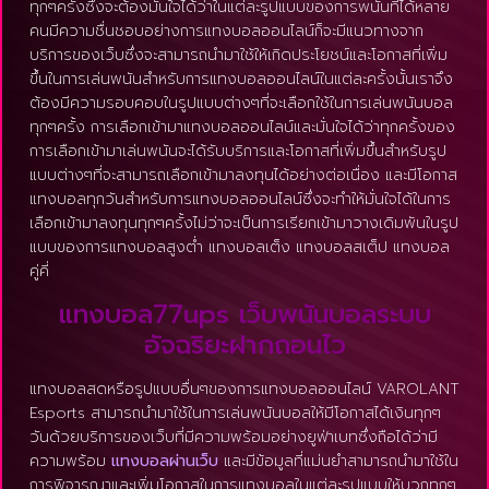
ทุกๆครั้งซึ่งจะต้องมั่นใจได้ว่าในแต่ละรูปแบบของการพนันที่ได้หลาย
คนมีความชื่นชอบอย่างการแทงบอลออนไลน์ก็จะมีแนวทางจาก
บริการของเว็บซึ่งจะสามารถนำมาใช้ให้เกิดประโยชน์และโอกาสที่เพิ่ม
ขึ้นในการเล่นพนันสำหรับการแทงบอลออนไลน์ในแต่ละครั้งนั้นเราจึง
ต้องมีความรอบคอบในรูปแบบต่างๆที่จะเลือกใช้ในการเล่นพนันบอล
ทุกๆครั้ง การเลือกเข้ามาแทงบอลออนไลน์และมั่นใจได้ว่าทุกครั้งของ
การเลือกเข้ามาเล่นพนันจะได้รับบริการและโอกาสที่เพิ่มขึ้นสำหรับรูป
แบบต่างๆที่จะสามารถเลือกเข้ามาลงทุนได้อย่างต่อเนื่อง และมีโอกาส
แทงบอลทุกวันสำหรับการแทงบอลออนไลน์ซึ่งจะทำให้มั่นใจได้ในการ
เลือกเข้ามาลงทุนทุกๆครั้งไม่ว่าจะเป็นการเรียกเข้ามาวางเดิมพันในรูป
แบบของการแทงบอลสูงต่ํา แทงบอลเต็ง แทงบอลสเต็ป แทงบอล
คู่คี่
แทงบอล77ups เว็บพนันบอลระบบ
อัจฉริยะฝากถอนไว
แทงบอลสดหรือรูปแบบอื่นๆของการแทงบอลออนไลน์ VAROLANT
Esports สามารถนำมาใช้ในการเล่นพนันบอลให้มีโอกาสได้เงินทุกๆ
วันด้วยบริการของเว็บที่มีความพร้อมอย่างยูฟ่าเบทซึ่งถือได้ว่ามี
ความพร้อม
แทงบอลผ่านเว็บ
และมีข้อมูลที่แม่นยำสามารถนำมาใช้ใน
การพิจารณาและเพิ่มโอกาสในการแทงบอลในแต่ละรูปแบบให้บวกทุกๆ