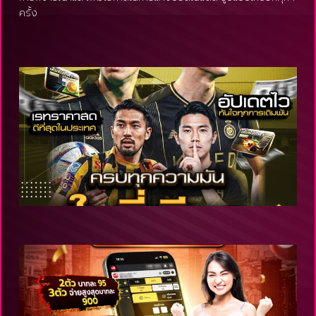
ครั้ง