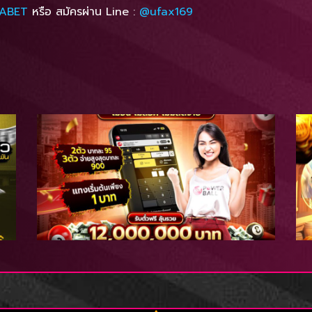
FABET
หรือ สมัครผ่าน Line :
@ufax169