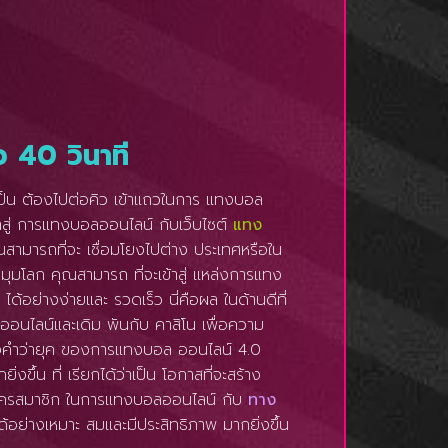
 40 วินาที
จำเป็น ต้องไปต่อคิว เข้าแถวในการ แทงบอล
้าสู่ การแทงบอลออนไลน์ กับเว็บไซต์
แทง
มันสามารถที่จะ เชื่อมโยงไปต่าง ประเทศหรือใน
 มุมโลก คุณสามารถ ที่จะเข้าสู่ แหล่งการแทง
อย่างง่ายและ รวดเร็ว นี่คือผล ในด้านดีที่
อนไลน์และเดิม พันกับ คาสิโน เพื่อความ
 ของคำว่ายุค ของการแทงบอล ออนไลน์ 4.0
้น ที่ เรียกได้ว่าเป็น โอกาสที่จะสร้าง
 มัครสมาชิก ในการแทงบอลออนไลน์ กับ
ทาง
้อย่างเหมาะ สมและมีประสิทธิภาพ มากยิ่งขึ้น