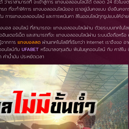
กได้ ว่าเราสามารถที่ จะเข้าสู่การ แทงบอลออนไลน์ได้ ตลอด 24 ชั่วโม
ามารถ ที่จะทำให้การ แทงบอลออนไลน์ของ เราอยู่มั่นคงแบบ ยั่งยืนคงกร
ตใน การแทงบอลออนไลน์ และการพนันคา สิโนออนไลน์ทุกรูปแบบให้ง่ายข
รแทงบอล ออนไลน์ ที่สามารถจะ แทงบอลออนไลน์ผ่าน ด้วยระบบเทคโนโลยีที
่ออินเตอร์เน็ต และสามารถที่จะ แทงบอลออนไลน์ผ่าน ระบบมือถือหรือ ค
่รู้จากการ
แทงบอลสด
ผ่านเทคโนโลยีที่เรียกว่า Internet เราจึงขอ อาศ
ลออนไลน์กับ
UFABET
หรือมาลงทุนเดิม พันในยุคออนไลน์ กับ คาสิโน น
ด ค่าน้ำมัน ประหยัดเวลา