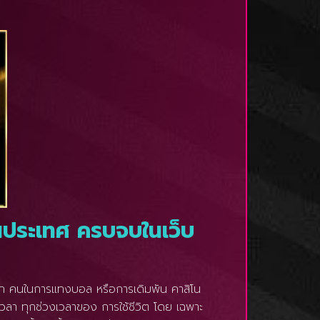
ลในประเทศ ครบจบในเว็บ
บทุก คนในการแทงบอล หรือการเดิมพัน คาสิโน
อดเวลา ทุกช่วงเวลาของ การใช้ชีวิต โดย เฉพาะ