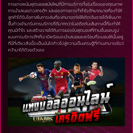
การแทงพนันฟุตบอลสมัยใหม่ที่มีการบริการทั้งในเรื่องของคุณภาพ
การนำเสนอข่าวสารดีๆ และช่องทางการทำกำไรดีๆมากมายที่จะทำให้
ลูกค้าได้รับโอกาสในการเล่นที่จะสามารถก่อให้เกิดเงินรายได้เพิ่มมาก
ขึ้นก้าวเข้ามารับการบริการที่ดีมากกว่าในอดีตกับเส้นทางนี้ที่จะทำให้
คุณมีกำไร และสร้างรายได้กับการแข่งขันฟุตบอลที่ท่านชื่นชอบรูป
แบบการบริการดีๆที่เรามีพร้อมจะนำเสนอและพร้อมที่จะมอบให้นั้นอยู่
ที่นี่ที่เดียวสิ่งนี้จะเป็นบันไดก้าวไปสู่ความเป็นเศรษฐีที่ท่านสามารถไขว่
คว้ามาได้ด้วยตัวเอง