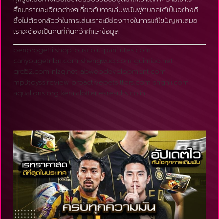
ศึกษารายละเอียดต่างๆเกี่ยวกับการเล่นพนันฟุตบอลได้เป็นอย่างดี
ซึ่งไม่ต้องกลัวว่าในการเล่นเราจะมีช่องทางในการแก้ไขปัญหาเสมอ
เราจะต้องเป็นคนที่ค้นคว้าศึกษาข้อมูล
benprogetti.shop
puscoiu-panflutes.com
canyougetnbn.com
shengwuq.com
guimiao.net
grd52.com
nlzg.net
abwebdevelopment.com
mp3toyss.review
proactivepetsitters.com
sngnli.com
aqualions.org
keralalotteriesresults.co.in