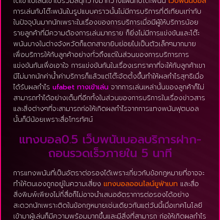
ได้เข้าไปเล่นเข้าไปร่วมสนุกวางมากวางแผนกับโต๊ะพนัน
เว็บพนันบอล
การเล่นกับโต๊ะพนันในรูปแบบคราวนั้นไม่มีการบริการที่ดีเทียบเท่ากับ
ในปัจจุบันมากนักเพราะในเรื่องของการบริการเมื่อมีผู้ให้บริการน้อย
รายลูกค้าที่มีความต้องการเล่นมากราย ก็ยิ่งไม่มีการแข่งขันและโต๊ะ
พนันบางในต่างจังหวัดก็แตกสาขายิบย่อยไปเป็นตัวเล็กๆมากมาย
เพื่อบริการให้กับลูกค้าอย่างทั่วถึงแต่ในส่วนของการบริการการ
แข่งขันกันเพื่อเอาใจ การแข่งขันกันในเรื่องเรทราคาที่จะให้กับลูกค้าเขา
มีไม่มากนักค่าน้ำค่าบริการก็แล้วแต่โต๊ะจัดตั้งขึ้นทำให้ผลกำไรสุทธิเมื่อ
ได้รับผลกำไร
ufabet ทางเข้าเล่น
จากการเล่นเหล่านั้นของลูกค้าก็ไม่
สามารถทำได้อย่างเต็มที่อีกทั้งในส่วนของการบริการในเรื่องข่าวสาร
และสิ่งต่างๆที่จะสามารถก่อให้เกิดผลกำไรจากการแทงพนันฟุตบอล
นั้นก็มีน้อยเพราะสื่อโทรทัศน์
แทงบอล0.5 เว็บพนันบอลบริการฝาก-
ถอนรวดเร็วภายใน 5 นาที
การแทงพนันที่เป็นอัตราต่อรองได้เพราะเกี่ยวกับข้อกฎหมายที่อาจจะ
ทำให้ตนเองถูกอยู่ในความเสี่ยง
แทงบอลออนไลน์ยูฟ่าเบท
และสื่อ
สิ่งพิมพ์เพียงไม่กี่สื่อก็ไม่อาจนำเสนออัตราการต่อรองได้อย่าง
สะดวกนักเพราะติดในข้อกฎหมายเช่นเดียวกันแต่วันนี้เมื่อเทคโนโลยี
เข้ามาผู้เล่นก็มีความพร้อมมากขึ้นและมีสิ่งที่สามารถ ก่อให้เกิดผลกำไร