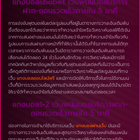
แทงบอลsbobet เว็บพนันบอลบริการ
ฝาก-ถอนรวดเร็วภายใน 5 นาที
การแข่งขันฟุตบอลในแต่ละรูปแบบที่อยู่ในตารางการวางเงินเดิมพัน
ซึ่งต้องบอกได้เลยว่าหากเราทำความเข้าใจหรือวิเคราะห์บอลให้ได้เงิน
จากการเล่นอย่างแน่นอนมั่นใจได้เลยว่าในการทำความเข้าใจเกี่ยวกับ
รูปแบบการเล่นผ่านทางหน้าที่ทำให้เรานั้นได้รับกำไรจากการเล่นได้ทุก
เวลาเพราะการเดิมพันบนเว็บมีตารางการวางเงินเดิมพันสามารถ
เลือกเล่นได้ตลอด 24 ชั่วโมงกันอีกด้วย การวิเคราะห์และมีการใช้
เทคนิคค้นคว้าหาข้อมูลเกี่ยวกับทีมฟุตบอลในแต่ละทีมไม่ว่าจะเป็นการ
เช็คดูสถิติการแข่งขันที่ผ่านมาหรือการวิเคราะห์ในแต่ละรูปแบบที่ทาง
เว็บ
แทงบอลออนไลน์ฟรี
และมีการเปิดให้บริการซึ่งในการใช้งานบน
เว็บก็มีการรวบรวมข้อมูลการเข้าเล่นพนันบอลทุกรูปแบบได้นำมาเปิด
ให้เราได้ทำความเข้าใจกันได้อย่างสะดวกสบายกันตลอดเวลา
แทงบอล1×2 เว็บพนันบอลบริการฝาก-
ถอนรวดเร็วภายใน 5 นาที
ช่องทางในการเข้ามาใช้บริการบนเว็บ
แทงบอลผ่านเว็บ
มันจะมี
ตารางการวางเงินเดิมพันและสูตรการวิเคราะห์ของเหล่าเซียนพนัน
ทุกรูปแบบทางเว็บไซต์ได้รวบรวมข้อมูลมาให้เราได้ทำความเข้าใจ