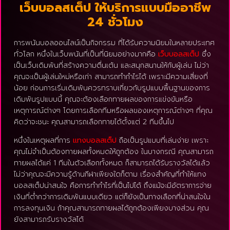
เว็บบอลสเต็ป ให้บริการแบบมืออาชีพ
24 ชั่วโมง
การพนันบอลออนไลน์เป็นกิจกรรม ที่ได้รับความนิยมในหลายประเทศ
ทั่วโลก หนึ่งในเว็บพนันที่เป็นที่นิยมอย่างมากคือ
เว็บบอลสเต็ป
ซึ่ง
เป็นเว็บเดิมพันที่สร้างความตื่นเต้น และสนุกสนานให้กับผู้เล่น ไม่ว่า
คุณจะเป็นผู้เล่นใหม่หรือเก่า สามารถทำกำไรได้ เพราะมีความเสี่ยงที่
น้อย ก่อนการเริ่มเดิมพันควรทราบเกี่ยวกับรูปแบบพื้นฐานของการ
เดิมพันรูปแบบนี้ คุณจะต้องเลือกทายผลของการแข่งขันหรือ
เหตุการณ์ต่างๆ โดยการเลือกทีมหรือผลของเหตุการณ์ต่างๆ ที่คุณ
คิดว่าจะชนะ คุณสามารถเลือกทายได้ตั้งแต่ 2 ทีมขึ้นไป
หนึ่งในเหตุผลที่การ
แทงบอลสเต็ป
ถือเป็นรูปแบบที่เล่นง่าย เพราะ
คุณไม่จำเป็นต้องทายผลทั้งหมดให้ถูกต้อง ในบางกรณี คุณสามารถ
ทายผลได้แค่ 1 ทีมในตัวเลือกทั้งหมด ก็สามารถได้รับรางวัลได้แล้ว
ไม่ว่าคุณจะมีความรู้ด้านกีฬาเพียงใดก็ตาม เรื่องสำคัญที่ทำให้แทง
บอลสเต็ปน่าสนใจ คือการทำกำไรที่เป็นไปได้ ถึงแม้จะมีอัตราการจ่าย
เงินที่ต่ำกว่าการเดิมพันแบบเดียว แต่ก็ยังเป็นทางเลือกที่น่าสนใจใน
การลงทุนเงิน ถ้าคุณสามารถทายผลได้ถูกต้องเพียงบางส่วน คุณ
ยังสามารถรับรางวัลได้