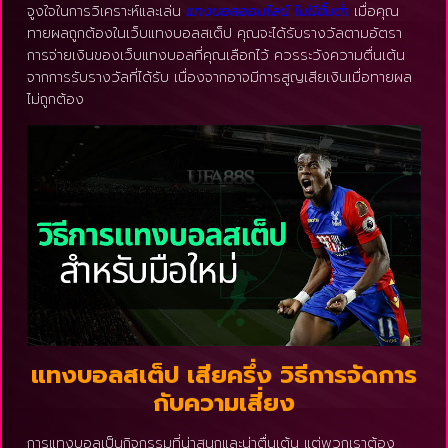
จูงใจในการวิเคราะห์และเล่น
แทงบอลออนไลน์ ไม่มีขั้นต่ำ
เมื่อคุณ
ทายผลถูกต้องในเว็บแทงบอลสเต็ป คุณจะได้รับรางวัลตามอัตรา
การจ่ายเงินของเว็บแทงบอลที่คุณเลือกไว้ ควรระวังความตื่นเต้น
จากการรับรางวัลที่ได้รับ เนื่องจากอาจมีการสูญเสียเงินเมื่อทายผล
ไม่ถูกต้อง
แทงบอลสเต็ป เสียครึ่ง วิธีการจัดการ
กับความเสี่ยง
การแทงบอลเป็นกิจกรรมที่น่าสนุกและน่าตื่นเต้น แต่พวกเราต้อง