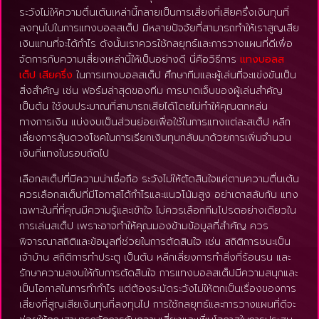
ระวังไม่ให้ความตื่นเต้นเหล่านี้กลายเป็นการเสี่ยงที่เสียครึ่งเงินทุนที่
ลงทุนไปในการแทงบอลสเต็ป มีหลายปัจจัยที่สามารถทำให้เราสูญเสีย
เงินแทนที่จะได้กำไร ดังนั้นเราควรใช้กลยุทธ์และการวางแผนที่ดีเพื่อ
จัดการกับความเสี่ยงเหล่านี้ให้เป็นอย่างดี นี่คือวิธีการ
แทงบอลส
เต็ป เสียครึ่ง
ในการแทงบอลสเต็ป ศึกษาทีมและผู้เล่นที่จะแข่งขันเป็น
สิ่งสำคัญ เช่น ฟอร์มล่าสุดของทีม การบาดเจ็บของผู้เล่นสำคัญ
เป็นต้น ใช้งบประมาณที่สามารถเสียได้โดยไม่ทำให้คุณตกหล่น
ทางการเงิน แบ่งงบเป็นส่วนย่อยเพื่อใช้ในการแทงแต่ละสเต็ป หลีก
เลี่ยงการลุ้นดวงโชคในการเรียกเงินทุนกลับมาด้วยการเพิ่มจำนวน
เงินที่แทงในรอบถัดไป
เลือกสเต็ปที่มีความน่าเชื่อถือ ระวังไม่ให้ตัดสินใจแค่ตามความตื่นเต้น
ควรเลือกสเต็ปที่มีโอกาสได้กำไรและแนวโน้มสูง อย่าเดาสลับกัน แทง
เฉพาะในที่ที่คุณมีความรู้และเข้าใจ ไม่ควรเลือกทีมโปรดอย่างเดียวใน
การเล่นสเต็ป เพราะอาจทำให้คุณมองข้ามข้อมูลที่สำคัญ ควร
พิจารณาสถิติและข้อมูลที่ช่วยในการตัดสินใจ เช่น สถิติการชนะเป็น
เจ้าบ้าน สถิติการทำประตู เป็นต้น หลีกเลี่ยงการทำสิ่งที่ร้อนรน และ
รักษาความสงบให้กับการตัดสินใจ การแทงบอลสเต็ปมีความสนุกและ
เป็นโอกาสในการทำกำไร แต่ต้องระมัดระวังไม่ให้ตกเป็นเรื่องของการ
เสี่ยงที่สูญเสียเงินทุนที่ลงทุนไป การใช้กลยุทธ์และการวางแผนที่ดีจะ