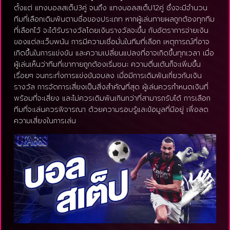
ตั้งแต่ แทงบอลสเต็ป3คู่ จนถึง แทงบอลสเต็ป12คู่ ซึ่งจะมีจำนวน
ทีมที่เลือกเดิมพันตามชื่อของประเภท หากผู้เล่นทายผลถูกต้องทุกทีม
ที่เลือกไว้ จะได้รับรางวัลโดยเงินรางวัลจะขึ้น กับอัตราการจ่ายเงิน
ของแต่ละเว็บพนัน การมีความเชื่อมั่นในทีมที่เลือก เหตุการณ์ที่อาจ
เกิดขึ้นในการแข่งขัน และความเปลี่ยนแปลงที่อาจเกิดขึ้นทุกเวลา เมื่อ
ผู้เล่นเห็นว่าทีมที่เขาทายถูกต้องเริ่มชนะ ความตื่นเต้นก็จะเพิ่มขึ้น
เรื่อยๆ จนกระทั่งการแข่งขันจบลง เมื่อมีการเดิมพันเกี่ยวกับเงิน
รางวัล การจัดการเสี่ยงเป็นสิ่งสำคัญที่สุด ผู้เล่นควรกำหนดเงินที่
พร้อมที่จะเสี่ยง และไม่ควรเดิมพันเกินกว่าที่สามารถรับได้ การเลือก
ทีมที่จะเล่นควรพิจารณา ด้วยความรอบรู้และข้อมูลที่มีอยู่ เพื่อลด
ความเสี่ยงในการเล่น