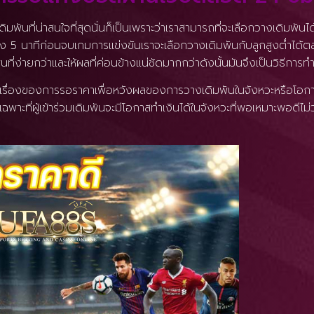
ันที่น่าสนใจที่สุดนั่นก็เป็นเพราะว่าเราสามารถที่จะเลือกวางเดิมพั
ง 5 นาทีก่อนจบเกมการแข่งขันเราจะเลือกวางเดิมพันกับลูกสูงต่ำได้
่ง่ายกว่าและให้ผลที่ค่อนข้างแน่ชัดมากกว่าดังนั้นมันจึงเป็นวิธีการทำเ
เรื่องของการรอราคาเพื่อหวังผลของการวางเดิมพันในจังหวะหรือโอกาสท
ที่ผู้เข้าร่วมเดิมพันจะมีโอกาสทำเงินได้ในจังหวะที่พอเหมาะพอดีไม่ว่