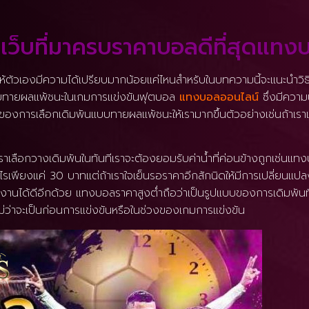
เว็บที่มาครบราคาบอลดีที่สุดแทง
ห้ตัวเองมีความได้เปรียบมากน้อยแค่ไหนสำหรับในบทความนี้จะแนะนำวิธ
แบบทายผลแพ้ชนะในเกมการแข่งขันฟุตบอล
แทงบอลออนไลน์
ซึ่งมีความ
ูลค่าของการเลือกเดิมพันแบบทายผลแพ้ชนะให้เรามากขึ้นตัวอย่างเช่นถ้
้าเราเลือกวางเดิมพันในทันทีเราจะต้องยอมรับค่าน้ำที่ค่อนข้างถูกเช่น
เพียงแค่ 30 บาทแต่ถ้าเราใจเย็นรอราคาอีกสักนิดให้มีการเปลี่ยนแปลงก
านได้ดีอีกด้วย แทงบอลราคาสูงต่ำถือว่าเป็นรูปแบบของการเดิมพันที
ม่ว่าจะเป็นก่อนการแข่งขันหรือในช่วงของเกมการแข่งขัน