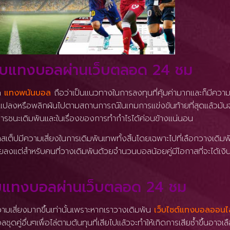
ับแทงบอลผ่านเว็บตลอด 24 ชม
ุด
แทงพนันบอล
ถือว่าเป็นแนวทางในการลงทุนที่คุ้มค่ามากและก็มีความเ
แปลงหรือพลิกผันไปตามสถานการณ์ในเกมการแข่งขันท้ายที่สุดแล้วมันจะ
ของการชนะเดิมพันและในเรื่องของการทำกำไรได้ค่อนข้างแน่นอน
สเต็ปมีความเสี่ยงในการเดิมพันเทพทั้งสิ้นโดยเฉพาะไปที่เลือกวางเด
ลงแต่สำหรับคนที่วางเดิมพันด้วยจำนวนบอลน้อยคู่มีโอกาสที่จะได้เงิ
บแทงบอลผ่านเว็บตลอด 24 ชม
ความเสี่ยงมากขึ้นเท่านั้นเพราะหากเราวางเดิมพัน
เว็บไซต์แทงบอลออนไ
ุดคู่อื่นๆเพื่อไล่ตามต้นทุนที่เสียไปแล้วจะทำให้เกิดการเสียซ้ำขึ้นอาจเล