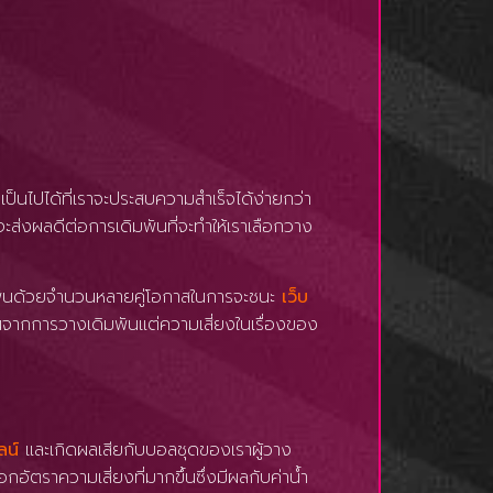
ป็นไปได้ที่เราจะประสบความสำเร็จได้ง่ายกว่า
ส่งผลดีต่อการเดิมพันที่จะทำให้เราเลือกวาง
ิมพันด้วยจำนวนหลายคู่โอกาสในการจะชนะ
เว็บ
นจากการวางเดิมพันแต่ความเสี่ยงในเรื่องของ
ลน์
และเกิดผลเสียกับบอลชุดของเราผู้วาง
ือกอัตราความเสี่ยงที่มากขึ้นซึ่งมีผลกับค่าน้ำ