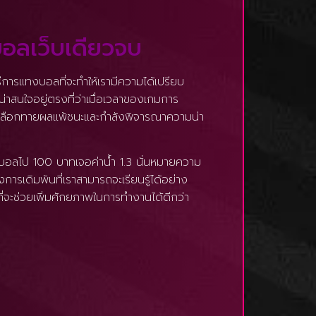
บอลเว็บเดียวจบ
ีการแทงบอลที่จะทำให้เรามีความได้เปรียบ
น่าสนใจอยู่ตรงที่ว่าเมื่อเวลาของเกมการ
าเราเลือกทายผลแพ้ชนะและกำลังพิจารณาความน่า
แทงบอลไป 100 บาทเจอค่าน้ำ 1.3 นั่นหมายความ
ารเดิมพันที่เราสามารถจะเรียนรู้ได้อย่าง
่จะช่วยเพิ่มศักยภาพในการทำงานได้ดีกว่า