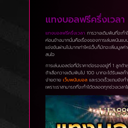
แทงบอลฟรีครึ่งเวลา 
แทงบอลฟรีครึ่งเวลา
การวางเดิมพันที่จะทำใ
ค่อนข้างมากนั่นคือเรื่องของการเล่นพนัน
แข่งขันผ่านไปมากเท่าไหร่เว็บก็มักจะเพิ่มม
สนใจ
การเล่นบอลต่อที่มีราคาต่อรองอยู่ที่ 1 ลูกถ
ถ้าเลือกวางเดิมพันไป 100 บาทจะได้รับผลกำไร
ง่ายดาย
เว็บพนันบอล
และรวดเร็วแถมยังทำง
เพราะเราสามารถที่จะทำได้ตลอดทุกช่วงเวลาไ