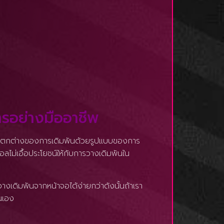
ารอย่างมืออาชีพ
วามแตกต่างของการเดิมพันด้วยรูปแบบของการ
ลไม่เอื้อประโยชน์ให้กับการวางเดิมพันใน
งเดิมพันจากหน้าจอได้ง่ายกว่าดังนั้นถ้าเรา
่นเอง