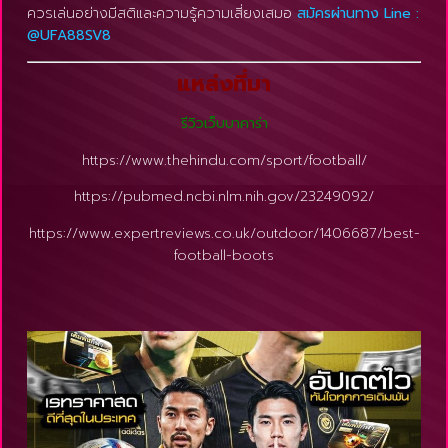
ควรเล่นอย่างมีสติและความรู้ความเสี่ยงเสมอ
สมัครผ่านทาง Line :
@UFA88SV8
แหล่งที่มา
รีวิวเว็บบาคาร่า
https://www.thehindu.com/sport/football/
https://pubmed.ncbi.nlm.nih.gov/23249092/
https://www.expertreviews.co.uk/outdoor/1406687/best-
football-boots