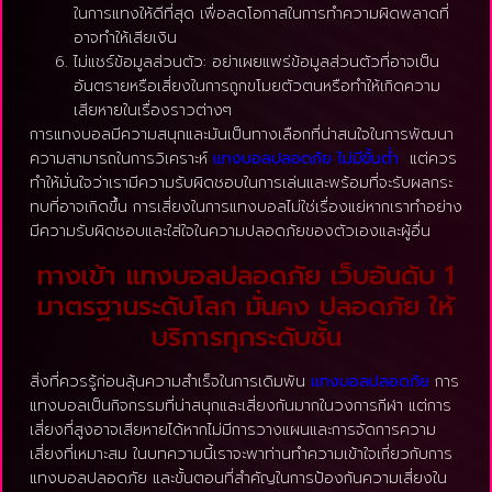
ในการแทงให้ดีที่สุด เพื่อลดโอกาสในการทำความผิดพลาดที่
อาจทำให้เสียเงิน
ไม่แชร์ข้อมูลส่วนตัว: อย่าเผยแพร่ข้อมูลส่วนตัวที่อาจเป็น
อันตรายหรือเสี่ยงในการถูกขโมยตัวตนหรือทำให้เกิดความ
เสียหายในเรื่องราวต่างๆ
การแทงบอลมีความสนุกและมันเป็นทางเลือกที่น่าสนใจในการพัฒนา
ความสามารถในการวิเคราะห์
แทงบอลปลอดภัย ไม่มีขั้นต่ำ
แต่ควร
ทำให้มั่นใจว่าเรามีความรับผิดชอบในการเล่นและพร้อมที่จะรับผลกระ
ทบที่อาจเกิดขึ้น การเสี่ยงในการแทงบอลไม่ใช่เรื่องแย่หากเราทำอย่าง
มีความรับผิดชอบและใส่ใจในความปลอดภัยของตัวเองและผู้อื่น
ทางเข้า แทงบอลปลอดภัย เว็บอันดับ 1
มาตรฐานระดับโลก มั่นคง ปลอดภัย ให้
บริการทุกระดับชั้น
สิ่งที่ควรรู้ก่อนลุ้นความสำเร็จในการเดิมพัน
แทงบอลปลอดภัย
การ
แทงบอลเป็นกิจกรรมที่น่าสนุกและเสี่ยงกันมากในวงการกีฬา แต่การ
เสี่ยงที่สูงอาจเสียหายได้หากไม่มีการวางแผนและการจัดการความ
เสี่ยงที่เหมาะสม ในบทความนี้เราจะพาท่านทำความเข้าใจเกี่ยวกับการ
แทงบอลปลอดภัย และขั้นตอนที่สำคัญในการป้องกันความเสี่ยงใน