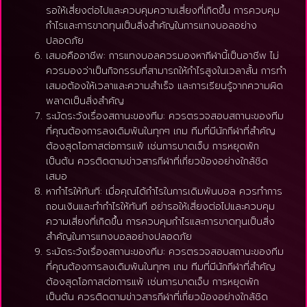
รอให้เสี่ยงต่อไปและควบคุมความเสี่ยงที่เกิดขึ้น การควบคุม
กำไรและการขาดทุนเป็นสิ่งสำคัญในการแทงบอลอย่าง
ปลอดภัย
เสมอคืออาชีพ: การแทงบอลควรมองหากีฬานี้เป็นอาชีพ ไม่
ควรมองว่าเป็นกิจกรรมที่สามารถให้กำไรสูงในเวลาสั้น การทำ
เสมอต้องให้เวลาและความสำเร็จ และการเรียนรู้จากความผิด
พลาดเป็นสิ่งสำคัญ
ระมัดระวังเรื่องสถานะของทีม: ควรตรวจสอบสถานะของทีม
ที่คุณต้องการลงเดิมพันในทุกๆ เกม ทีมที่มีนักกีฬาที่สำคัญ
ต้องสุดโอกาสต่อการแพ้ เช่นการบาดเจ็บ การหยุดพัก
เป็นต้น ควรติดตามข่าวสารกีฬาที่เกี่ยวข้องอย่างใกล้ชิด
เสมอ
หากำไรให้ทันที: เมื่อคุณได้กำไรในการเดิมพันบอล ควรทำการ
ถอนเงินและทำกำไรให้ทันที อย่ารอให้เสี่ยงต่อไปและควบคุม
ความเสี่ยงที่เกิดขึ้น การควบคุมกำไรและการขาดทุนเป็นสิ่ง
สำคัญในการแทงบอลอย่างปลอดภัย
ระมัดระวังเรื่องสถานะของทีม: ควรตรวจสอบสถานะของทีม
ที่คุณต้องการลงเดิมพันในทุกๆ เกม ทีมที่มีนักกีฬาที่สำคัญ
ต้องสุดโอกาสต่อการแพ้ เช่นการบาดเจ็บ การหยุดพัก
เป็นต้น ควรติดตามข่าวสารกีฬาที่เกี่ยวข้องอย่างใกล้ชิด