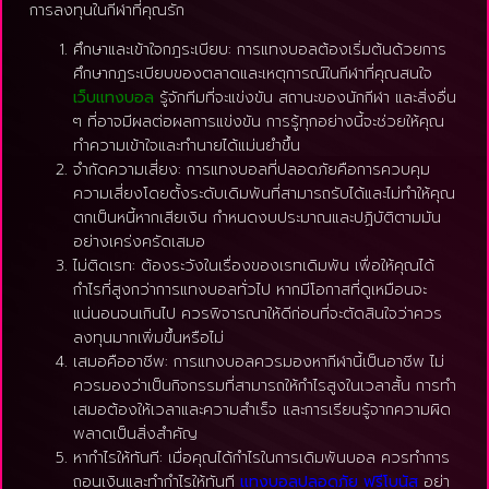
การลงทุนในกีฬาที่คุณรัก
ศึกษาและเข้าใจกฎระเบียบ: การแทงบอลต้องเริ่มต้นด้วยการ
ศึกษากฎระเบียบของตลาดและเหตุการณ์ในกีฬาที่คุณสนใจ
เว็บแทงบอล
รู้จักทีมที่จะแข่งขัน สถานะของนักกีฬา และสิ่งอื่น
ๆ ที่อาจมีผลต่อผลการแข่งขัน การรู้ทุกอย่างนี้จะช่วยให้คุณ
ทำความเข้าใจและทำนายได้แม่นยำขึ้น
จำกัดความเสี่ยง: การแทงบอลที่ปลอดภัยคือการควบคุม
ความเสี่ยงโดยตั้งระดับเดิมพันที่สามารถรับได้และไม่ทำให้คุณ
ตกเป็นหนี้หากเสียเงิน กำหนดงบประมาณและปฏิบัติตามมัน
อย่างเคร่งครัดเสมอ
ไม่ติดเรท: ต้องระวังในเรื่องของเรทเดิมพัน เพื่อให้คุณได้
กำไรที่สูงกว่าการแทงบอลทั่วไป หากมีโอกาสที่ดูเหมือนจะ
แน่นอนจนเกินไป ควรพิจารณาให้ดีก่อนที่จะตัดสินใจว่าควร
ลงทุนมากเพิ่มขึ้นหรือไม่
เสมอคืออาชีพ: การแทงบอลควรมองหากีฬานี้เป็นอาชีพ ไม่
ควรมองว่าเป็นกิจกรรมที่สามารถให้กำไรสูงในเวลาสั้น การทำ
เสมอต้องให้เวลาและความสำเร็จ และการเรียนรู้จากความผิด
พลาดเป็นสิ่งสำคัญ
หากำไรให้ทันที: เมื่อคุณได้กำไรในการเดิมพันบอล ควรทำการ
ถอนเงินและทำกำไรให้ทันที
แทงบอลปลอดภัย ฟรีโบนัส
อย่า