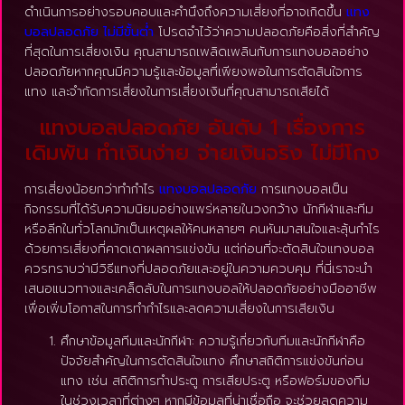
ดำเนินการอย่างรอบคอบและคำนึงถึงความเสี่ยงที่อาจเกิดขึ้น
แทง
บอลปลอดภัย ไม่มีขั้นต่ำ
โปรดจำไว้ว่าความปลอดภัยคือสิ่งที่สำคัญ
ที่สุดในการเสี่ยงเงิน คุณสามารถเพลิดเพลินกับการแทงบอลอย่าง
ปลอดภัยหากคุณมีความรู้และข้อมูลที่เพียงพอในการตัดสินใจการ
แทง และจำกัดการเสี่ยงในการเสี่ยงเงินที่คุณสามารถเสียได้
แทงบอลปลอดภัย อันดับ 1 เรื่องการ
เดิมพัน ทำเงินง่าย จ่ายเงินจริง ไม่มีโกง
การเสี่ยงน้อยกว่าทำกำไร
แทงบอลปลอดภัย
การแทงบอลเป็น
กิจกรรมที่ได้รับความนิยมอย่างแพร่หลายในวงกว้าง นักกีฬาและทีม
หรือลีกในทั่วโลกมักเป็นเหตุผลให้คนหลายๆ คนหันมาสนใจและลุ้นกำไร
ด้วยการเสี่ยงที่คาดเดาผลการแข่งขัน แต่ก่อนที่จะตัดสินใจแทงบอล
ควรทราบว่ามีวิธีแทงที่ปลอดภัยและอยู่ในความควบคุม ที่นี่เราจะนำ
เสนอแนวทางและเคล็ดลับในการแทงบอลให้ปลอดภัยอย่างมืออาชีพ
เพื่อเพิ่มโอกาสในการทำกำไรและลดความเสี่ยงในการเสียเงิน
ศึกษาข้อมูลทีมและนักกีฬา: ความรู้เกี่ยวกับทีมและนักกีฬาคือ
ปัจจัยสำคัญในการตัดสินใจแทง ศึกษาสถิติการแข่งขันก่อน
แทง เช่น สถิติการทำประตู การเสียประตู หรือฟอร์มของทีม
ในช่วงเวลาที่ต่างๆ หากมีข้อมูลที่น่าเชื่อถือ จะช่วยลดความ