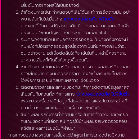
เสี่ยงในการแทงผลได้เป็นอย่างดี
จำกัดงบการเล่น: กำหนดงบที่เสียได้และทำการยึดตามมัน อย่า
พยามล้นเกินไปเมื่อแทง
แทงบอลปลอดภัย ฟรีโบนัส
นอกจากนี้ยังควรปฏิเสธการยืมเงินแทงบอลจากบุคคลอื่นเพื่อ
ป้องกันไม่ให้เกิดปัญหาทางการเงินที่น่าเชื่อถือไม่ได้
ระมัดระวังกับที่พนันที่มีอัตราต่อรองสูง: ในบางครั้งอาจจะมี
ทีมหนึ่งที่มีอัตราต่อรองสูงเนื่องจากเป็นทีมที่คาดคะเนว่าจะ
ชนะอย่างง่าย แต่เมื่อตัดสินใจที่จะเล่นในทีมเหล่านี้ควรทราบ
ว่าความเสี่ยงที่เกิดขึ้นก็จะสูงขึ้นเช่นกัน
หากต้องการเล่นในสกอร์ที่แน่นอน: การทายผลสกอร์ที่แน่นอน
อาจเสี่ยงมาก ดังนั้นควรลดราคาแทงให้ต่ำลง และเก็บสกอร์
ไว้เพื่อการเปรียบเทียบกับผลการแข่งขันจริง
ติดตามข่าวสารและสถานะของทีม: ทำการติดตามข้อมูลล่าสุด
เกี่ยวกับทีมก่อนที่จะทำการแทง
แทงบอลปลอดภัย ไม่มีขั้นต่ำ
เพราะบางครั้งอาจมีข้อมูลที่ส่งผลต่อการแข่งขันในระหว่างที่
คุณทำการแทงและก่อนเวลาเริ่มการแข่งขันกัน
ใช้บ้านผลบอลในการทำความเข้าใจ: ในการทำความเข้าใจเกี่ยว
กับเกมของทีมที่เลือกเล่น ควรใช้บ้านผลบอลเพื่อตรวจสอบ
สถิติและผลการแข่งขันที่ผ่านมา
การแทงบอลอาจจะเป็นการเสี่ยงแต่ถ้าคุณทำการแทงอย่างมีความ