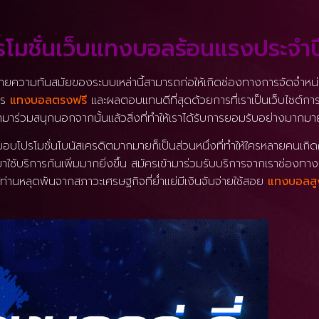
รโมชั่นเว็บแทงบอลร้อนแรงประจำ
วามทันสมัยของระบบเหล่านี้สามารถก่อให้เกิดช่องทางการจัดจำหน่า
การ
แทงบอลตรงฟรี
และผลตอบแทนดีที่สุดด้วยการที่เราเป็นเว็บไซต์กา
ามาร่วมสนุกนอกจากนั้นแล้วสิ่งที่ทำให้เราได้รับการยอมรับอย่างมากมา
การมอบโปรโมชั่นโบนัสเครดิตมากมายก็เป็นส่วนหนึ่งที่ทำให้ใครหลายคน
้นเข้ามาใช้บริการกันเพิ่มมากยิ่งขึ้น สมัครเข้ามาร่วมรับบริการจากเราช่อ
ให้ท่านหลุดพ้นจากสภาวะเศรษฐกิจที่ย่ำแย่มีเงินจับจ่ายใช้สอย
แทงบอลสู