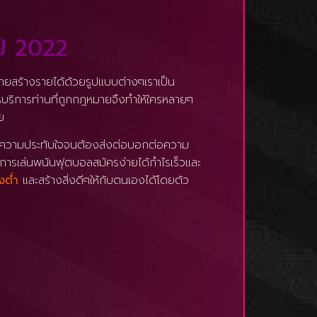
ปี 2022
ยสร้างรายได้ด้วยรูปแบบต่างๆเราเป็น
รบริการท่านที่ถูกกฎหมายจึงทำให้ใครหลายๆ
ย
เกิดความประทับใจจนต้องส่งต่อบอกต่อความ
งทางการเล่นพนันฟุตบอลสมัครง่ายได้กำไรเร็วและ
งต่ำ
และสร้างสิ่งดีๆให้กับตนเองได้โดยตัว