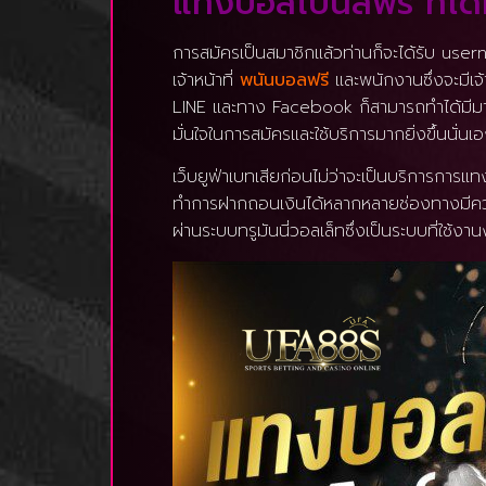
แทงบอลโบนัสฟรี ที่ได้
การสมัครเป็นสมาชิกแล้วท่านก็จะได้รับ us
เจ้าหน้าที่
พนันบอลฟรี
และพนักงานซึ่งจะมีเจ
LINE และทาง Facebook ก็สามารถทำได้มีมาตร
มั่นใจในการสมัครและใช้บริการมากยิ่งขึ้นนั่นเ
เว็บยูฟ่าเบทเสียก่อนไม่ว่าจะเป็นบริการการ
ทำการฝากถอนเงินได้หลากหลายช่องทางมีความ
ผ่านระบบทรูมันนี่วอลเล็ทซึ่งเป็นระบบที่ใช้งาน