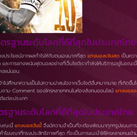
าตรฐานระดับโลกที่ดีที่สุดในประเทศไทย
้างประโยชน์จากผลกำไรให้กับตนเองมากที่สุด
แทงบอลเงินสด
เป็นควา
นๆ และการแทงพนันฟุตบอลอย่างที่เว็บไซต์เรากำลังให้บริการอยู่ในขณะนี
ย่างแน่นอน
นเข้าไปศึกษาความเป็นไปความน่าสนใจจากเว็บไซต์อื่นๆมากมาย ที่เกิดข
ะทู้สอบถาม Comment ของใครหลายๆคนในห้องสังคมออนไลน์
แทงบอลออ
ต์แต่ละประเภท
รฐานระดับโลกที่ดีที่สุดในประเทศไทย
ักษณะนี้
แทงบอลวันนี้
จึงมีความจำเป็นที่จะต้องพัฒนาทุกๆรูปแบบการดู
ป็นคำโฆษณาที่ทรงประสิทธิภาพที่สุด ที่จะเป็นการแนะนำให้ใครหลายคนเข้า