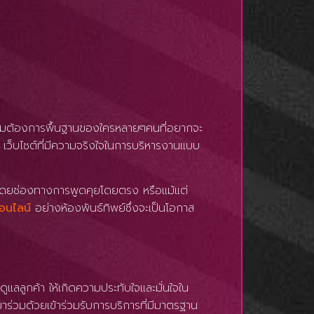
มต้องการพื้นฐานของใครหลายๆคนที่อยากจะ
้ เว็บไซต์ที่มีความจริงใจในการบริหารงานแบบ
ึ้นโดยช่องทางการพูดคุยโดยตรง หรือแม้แต่
นไลน์
อย่างห้องพันธ์ทิพย์ซึ่งจะเป็นโอกาส
แลลูกค้า ให้เกิดความประทับใจและมั่นใจใน
มาร่วมด้วยเข้าร่วมรับการบริการที่มีมาตรฐาน