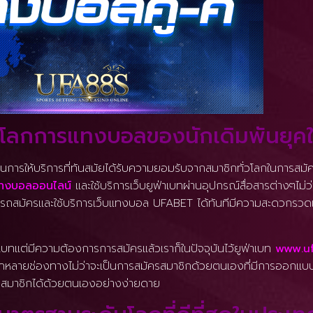
ิดโลกการแทงบอลของนักเดิมพันยุคใ
านการให้บริการที่ทันสมัยได้รับความยอมรับจากสมาชิกทั่วโลกในการสมั
แทงบอลออนไลน์
และใช้บริการเว็บยูฟ่าเบทผ่านอุปกรณ์สื่อสารต่างๆไม่ว่
ามารถสมัครและใช้บริการเว็บแทงบอล UFABET ได้ทันทีมีความสะดวกรวดเร็
่าเบทแต่มีความต้องการการสมัครแล้วเราก็ในปัจจุบันไว้ยูฟ่าเบท
www.u
กหลายช่องทางไม่ว่าจะเป็นการสมัครสมาชิกด้วยตนเองที่มีการออกแบบ
รสมาชิกได้ด้วยตนเองอย่างง่ายดาย