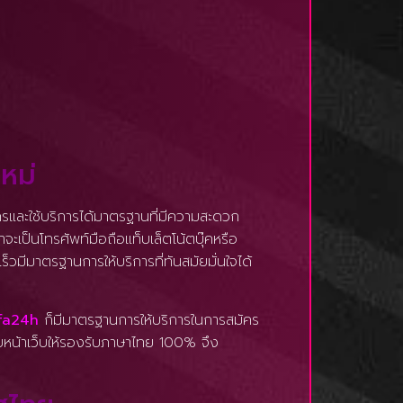
หม่
ครและใช้บริการได้มาตรฐานที่มีความสะดวก
าจะเป็นโทรศัพท์มือถือแท็บเล็ตโน้ตบุ๊คหรือ
วมีมาตรฐานการให้บริการที่ทันสมัยมั่นใจได้
fa24h
ก็มีมาตรฐานการให้บริการในการสมัคร
หน้าเว็บให้รองรับภาษาไทย 100% จึง