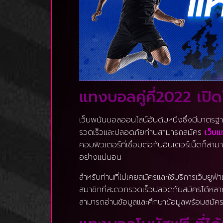
แทงบอลคู่คี่2022 เป
เว็บพนันบอลออนไลน์อันดับหนึ่งซึ่งมีมาตรฐ
รวดเร็วและปลอดภัยท่านสามารถสมัคร
เว็บ
คอมพิวเตอร์ที่เชื่อมต่อกับอินเตอร์เน็ตก็ส
อย่างแน่นอน
สำหรับท่านที่ไม่เคยสมัครและใช้บริการเว็บยูฟ
สมาชิกที่สะดวกรวดเร็วปลอดภัยสมัครได้หลา
สามารถอ่านข้อมูลและศึกษาข้อมูลพร้อมสมัค