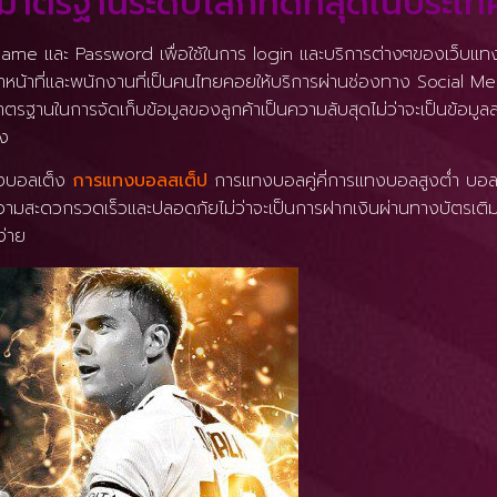
มาตรฐานระดับโลกที่ดีที่สุดในประเ
ername และ Password เพื่อใช้ในการ login และบริการต่างๆของเว็บแ
้าหน้าที่และพนักงานที่เป็นคนไทยคอยให้บริการผ่านช่องทาง Social Me
ฐานในการจัดเก็บข้อมูลของลูกค้าเป็นความลับสุดไม่ว่าจะเป็นข้อมูลส
อง
แทงบอลเต็ง
การแทงบอลสเต็ป
การแทงบอลคู่คี่การแทงบอลสูงต่ำ บอ
สะดวกรวดเร็วและปลอดภัยไม่ว่าจะเป็นการฝากเงินผ่านทางบัตรเติมเง
ง่าย