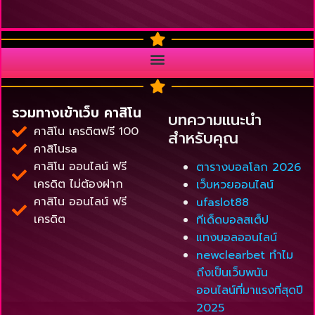
รวมทางเข้าเว็บ คาสิโน
บทความแนะนำ
คาสิโน เครดิตฟรี 100
สำหรับคุณ
คาสิโนsa
คาสิโน ออนไลน์ ฟรี
ตารางบอลโลก 2026
เครดิต ไม่ต้องฝาก
เว็บหวยออนไลน์
คาสิโน ออนไลน์ ฟรี
ufaslot88
เครดิต
ทีเด็ดบอลสเต็ป
แทงบอลออนไลน์
newclearbet ทำไม
ถึงเป็นเว็บพนัน
ออนไลน์ที่มาแรงที่สุดปี
2025