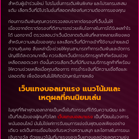
สำหรับผู้เข้าร่วมใหม่ โปรโมชั่นการเดิมพันพิเศษ และโปรแกรมสะสม
แต้ม เลือกเว็บที่มีโปรโมชั่นที่สอดคล้องกับความต้องการของคุณ
ก่อนการเดิมพันคุณควรตรวจสอบราคาต่อรองที่เว็บนั้นให้
เนื่องจากอัตราต่อรองที่ดีสามารถช่วยเพิ่มโอกาสในการได้รับผลกำไร
ได้ นอกจากนี้ ตรวจสอบว่าเว็บมีตลาดเดิมพันที่หลากหลายเพียงพอ
สำหรับความสนใจของคุณ และเลือกเว็บที่มีทางเข้าที่ใช้งานง่ายและมี
ความคุ้นเคย สิ่งเหล่านี้จะช่วยให้คุณสามารถทำการเดิมพันและจัดการ
บัญชีได้สะดวกมากขึ้น ควรเลือกเว็บมีการบริการลูกค้าที่พร้อมช่วย
เหลือตลอดเวลา ดังนั้นควรเลือกเว็บที่มีทีมงานบริการลูกค้าที่พร้อม
ให้ความช่วยเหลือเมื่อคุณต้องการ การชำระเงินที่มีความเชื่อถือและ
ปลอดภัย เพื่อป้องกันไม่ให้เกิดปัญหาในภายหลัง
เว็บแทงบอลมาแรง แนวโน้มและ
เหตุผลที่คนนิยมเล่น
ในยุคที่กีฬาฟุตบอลกลายเป็นหนึ่งในกิจกรรมที่ได้รับความนิยม และ
เป็นที่สนใจของผู้คนทั่วโลก
เว็บแทงบอลมาแรง
เป็นที่นิยมในวงการ
พนันออนไลน์ มันไม่ใช่แค่การรับชมการแข่งขันฟุตบอลเพียงอย่าง
เดียว แต่เป็นการเชื่อมโยงกันระหว่างความสนุก และโอกาสในการชนะ
เงินรางวัล ด้วยแนวโน้มที่มาแรงของเว็บแทงบอลช่วยลดความยุ่ง