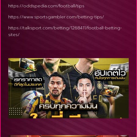
https://oddspedia.com/football/tips
https://www.sportsgambler.com/betting-tips/
https://talksport.com/betting/1268411/football-betting-
sites/