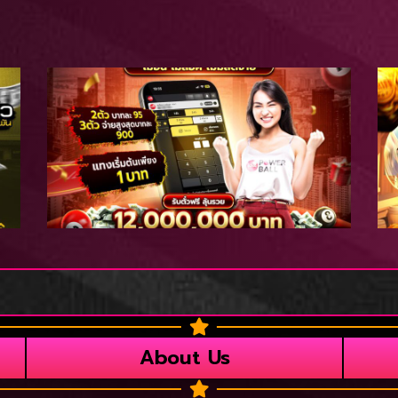
About Us