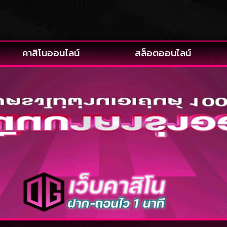
คาสิโนออนไลน์
สล็อตออนไลน์