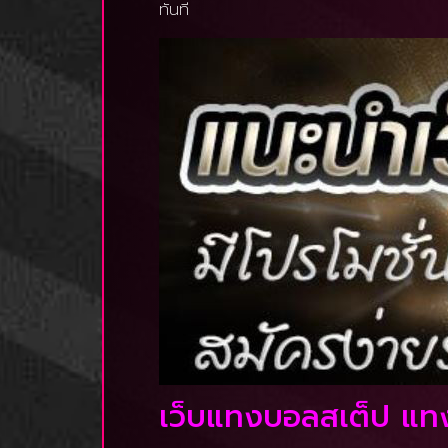
ทันที
เว็บแทงบอลสเต็ป แทงบ