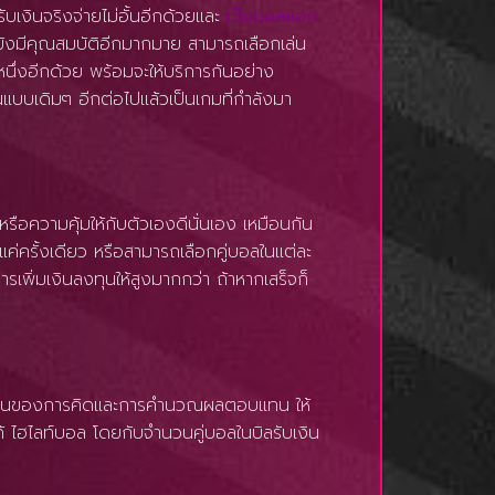
บเงินจริงจ่ายไม่อั้นอีกด้วยและ
เว็บบอลแจก
ยังมีคุณสมบัติอีกมากมาย สามารถเลือกเล่น
หนึ่งอีกด้วย พร้อมจะให้บริการกันอย่าง
บบเดิมๆ อีกต่อไปแล้วเป็นเกมที่กำลังมา
ง
ือความคุ้มให้กับตัวเองดีนั่นเอง เหมือนกัน
่ครั้งเดียว​ หรือสามารถเลือกคู่บอลในแต่ละ
ารเพิ่มเงินลงทุนให้สูงมากกว่า​ ถ้าหากเสร็จก็
วนของการคิดและการคำนวณผลตอบแทน ให้
้​ ไฮไลท์บอล โดยกับจำนวนคู่บอลในบิลรับเงิน