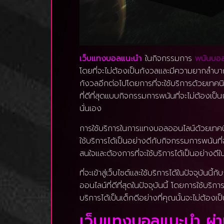
เว็บแทงบอลแนะนำ
ในกิจกรรมการ
พนันบอ
โดยที่จะไม่ต้องเป็นกังวลและมีความยากลำบากอี
กังวลอีกต่อไปโดยการที่จะใช้บริการด้วยเทคนิค
ที่ดีที่สุดแบบกิจกรรมการพนันที่จะไม่ต้องเป
นั่นเอง
การใช้บริการในการแทงบอลออนไลน์ด้วยเทค
ใช้บริการได้เป็นอย่างดีกับกิจกรรมการพนันที่
สนใจและต้องการที่จะใช้บริการได้เป็นอย่างด
ที่จะเข้าสู่เว็บไซต์และใช้บริการได้ในปัจจุบันนี
ออนไลน์ที่ดีที่สุดในปัจจุบันนี้ โดยการใช้บร
บริการได้เป็นเด็กดีอย่างที่คุณนั้นจะไม่ต้องเ
เว็บแทงบอลแนะนำ ผ่า