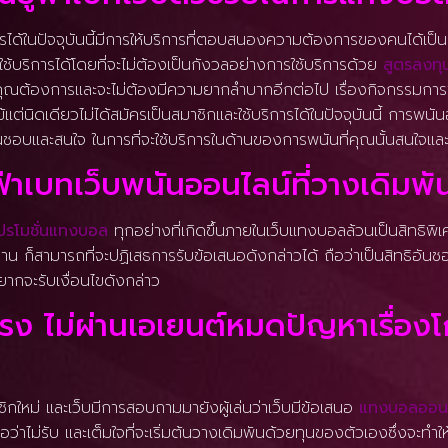
ารได้ในปัจจุบันนี้มีการให้บริการที่ตอบสนองความต้องการของคนได้เป
ใช้บริการได้โดยที่จะไม่ต้องเป็นกังวลอย่างการใช้บริการด้วย
สูตรลงท
างที่คุณต้องการและจะไม่ต้องมีความยากลำบากอีกต่อไป เรื่องกิจกรรมกา
่นิดเดียวไม่ได้สมัครเป็นสมาชิกและใช้บริการได้ในปัจจุบันนี้ การพนันออน
่นชอบและสนใจ ในการที่จะใช้บริการในด้านของการพนันที่คุณนั้นสนใจและใ
่าเบทเว็บพนันออนไลน์ที่วางเดิมพัน
ปรโมชั่นแทงบอล
ทุกอย่างที่เกิดขึ้นภายในเว็บแทงบอลล้วนเป็นสิทธิพิเ
ก็สามารถที่จะปฏิเสธการรับข้อเสนอดังกล่าวได้ ถือว่าเป็นสิทธิอันชอบ
ยากจะรับเงื่อนไขดังกล่าว
ง ไม่ผ่านเอเยนต์หมดปัญหาเรื่อง
ชิกใหม่ และเว็บมีการสอบถามมายังผู้เล่นว่าเว็บมีข้อเสนอ
แทงบอลออนไ
อว่าไม่รับ และเต็มใจที่จะเริ่มต้นวางเดิมพันด้วยทุนของตัวเองซึ่งจะทำใ