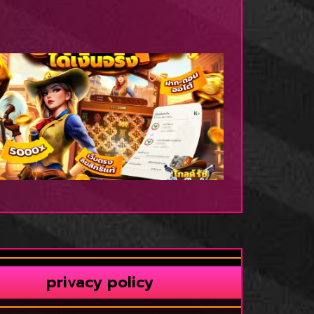
privacy policy