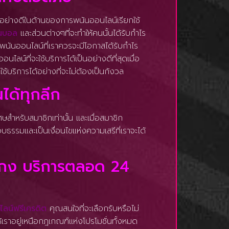
็นอย่างดีในด้านของการพนันออนไลน์เรียกใช้
ุนบอล
และส่วนต่างๆที่จะทำให้คนนั้นได้รับกำไร
รพนันออนไลน์ที่เราควรจะมีโอกาสได้รับกำไร
ไลน์ที่จะใช้บริการได้เป็นอย่างดีที่สุดเมื่อ
ช้บริการได้อย่างที่จะไม่ต้องเป็นกังวล
ได้ทุกลีก
ศษสำหรับสมาชิกเท่านั้น และเมื่อสมาชิก
ธรรมและเป็นเงื่อนไขแห่งความเสรีที่เราจะได้
โกง บริการตลอด 24
ลน์ฟรีเครดิต
คุณสนใจที่จะเลือกรับหรือไม่
ห้เราอยู่เหนือกฎเกณฑ์แห่งโปรโมชั่นทั้งหมด