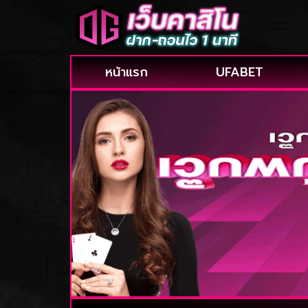
หน้าแรก
UFABET