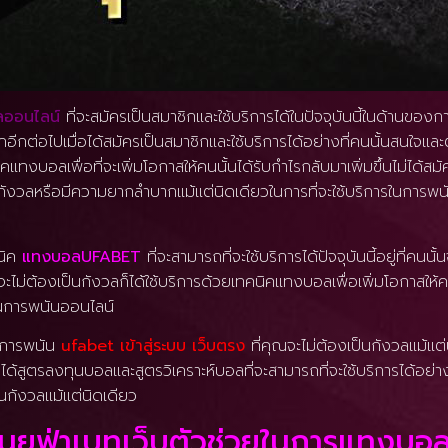
ลออนไลน์
ที่จะสมัครเป็นสมาชิกและใช้บริการได้ในปัจจุบันนี้ในด้านของก
กต่อไปเมื่อได้สมัครเป็นสมาชิกและใช้บริการได้อย่างที่คนนั้นสนใจและต้
แทงบอลเพื่อที่จะเพิ่มโอกาสให้คนนั้นได้รับกำไรกลับมาเพิ่มขึ้นไม่ได้
็นกังวลหรือมีความยากลำบากแม้แต่นิดเดียวในการที่จะใช้บริการในการพนั
นิค
แทงบอลUFABET
ที่จะสามารถที่จะใช้บริการได้ปัจจุบันนี้อยู่ที่ค
จะไม่ต้องเป็นกังวลก็ได้ใช้บริการด้วยเทคนิคแทงบอลเพื่อเพิ่มโอกาสให้คนน
ีในการพนันออนไลน์
้กับการพนัน
ufabet เข้าสู่ระบบ เว็บตรง
ที่คุณจะไม่ต้องเป็นกังวลแม้แต
ิการได้สูตรลงทุนบอลและสูตรวิเคราะห์บอลที่จะสามารถที่จะใช้บริการได้อย
ป็นกังวลแม้แต่นิดเดียว
นยูฟ่าเบทเว็บตัวช่วยในการแทงบอล