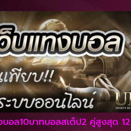
อล10บาทบอลสเต็ป2 คู่สูงสุด 12 ค