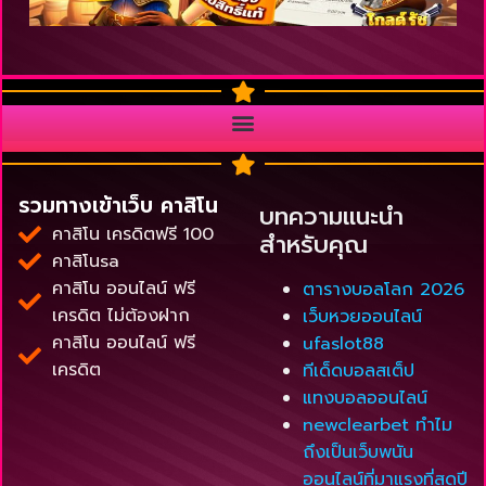
รวมทางเข้าเว็บ คาสิโน
บทความแนะนำ
คาสิโน เครดิตฟรี 100
สำหรับคุณ
คาสิโนsa
คาสิโน ออนไลน์ ฟรี
ตารางบอลโลก 2026
เครดิต ไม่ต้องฝาก
เว็บหวยออนไลน์
คาสิโน ออนไลน์ ฟรี
ufaslot88
เครดิต
ทีเด็ดบอลสเต็ป
แทงบอลออนไลน์
newclearbet ทำไม
ถึงเป็นเว็บพนัน
ออนไลน์ที่มาแรงที่สุดปี