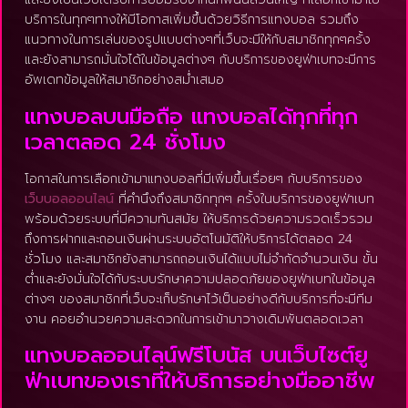
บริการในทุกๆทางให้มีโอกาสเพิ่มขึ้นด้วยวิธีการแทงบอล รวมถึง
แนวทางในการเล่นของรูปแบบต่างๆที่เว็บจะมีให้กับสมาชิกทุกๆครั้ง
และยังสามารถมั่นใจได้ในข้อมูลต่างๆ กับบริการของยูฟ่าเบทจะมีการ
อัพเดทข้อมูลให้สมาชิกอย่างสม่ำเสมอ
แทงบอลบนมือถือ แทงบอลได้ทุกที่ทุก
เวลาตลอด 24 ชั่งโมง
โอกาสในการเลือกเข้ามาแทงบอลที่มีเพิ่มขึ้นเรื่อยๆ กับบริการของ
เว็บบอลออนไลน์
ที่คำนึงถึงสมาชิกทุกๆ ครั้งในบริการของยูฟ่าเบท
พร้อมด้วยระบบที่มีความทันสมัย ให้บริการด้วยความรวดเร็วรวม
ถึงการฝากและถอนเงินผ่านระบบอัตโนมัติให้บริการได้ตลอด 24
ชั่วโมง และสมาชิกยังสามารถถอนเงินได้แบบไม่จำกัดจำนวนเงิน ขั้น
ต่ำและยังมั่นใจได้กับระบบรักษาความปลอดภัยของยูฟ่าเบทในข้อมูล
ต่างๆ ของสมาชิกที่เว็บจะเก็บรักษาไว้เป็นอย่างดีกับบริการที่จะมีทีม
งาน คอยอำนวยความสะดวกในการเข้ามาวางเดิมพันตลอดเวลา
แทงบอลออนไลน์ฟรีโบนัส บนเว็บไซต์ยู
ฟ่าเบทของเราที่ให้บริการอย่างมืออาชีพ