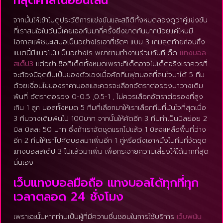
ที่สุดคาสิโนออนไลน์
จากนั้นให้เข้าไปดูประวัติการแข่งขันและสถิติทั้งหมดลองดูว่าคู่แข่งขัน
ที่เราสนใจในวันนี้เคยเจอกันมากี่ครั้งยิ่งขาดกันมากน้อยแค่ไหนมี
โอกาสแพ้ชนะเสมอเป็นอย่างไรเอาที่ชัดๆ แบบ 3 เกมสุดท้ายก่อนถึง
แมตนี้มีแนวโน้มเป็นอย่างไร พยายามทำงานร่วมกับทีเด็ด
แทงบอล
สเต็ป3
แต่อย่าเชื่อทีเด็ดทั้งหมดเพราะทีเด็ดอาจไม่เด็ดจริงเราควรที่
จะต้องมีจุดยืนเป็นของตัวเองเมื่อคัดทีมฟุตบอลที่สนใจมาได้ 5 ทีม
ด้วยเงื่อนไขของราคาบอลและควรจะเลือกอัตราต่อรองมาวางเดิม
พันที่ อัตราต่อรอง 0-0.5 ,0.5-1 , ไม่ควรเลือกอัตราต่อรองที่สูง
เกิน 1 ลูก บอลทั้งหมด 5 ทีมที่เลือกมาให้เราเลือกทีมที่มั่นใจที่สุดเมื่อ
3 ทีมวางเดิมพันไป 100บาท จากนั้นให้คัดอีก 3 ทีมทำเป็นบิลย่อย 2
บิล บิลละ 50 บาท ซึ่งถ้าเราจัดชุดแรกไปแล้ว 1 บิลจะเหลือพื้นที่ว่าง
อีก 2 ทีมให้เราไปคัดบอลมาเพิ่มอีก 1 คู่หรือดึงเอาหนึ่งในทีมที่จัดชุด
แทงบอลสเต็ป 3 ไปแล้วมาเพิ่ม เพื่อกระจายความเสี่ยงให้ได้มากที่สุด
นั่นเอง
เว็บแทงบอลมือถือ แทงบอลได้ทุกที่ทุก
เวลาตลอด 24 ชั่งโมง
เพราะฉะนั้นหากท่านเป็นผู้ที่มีความชื่นชอบในการใช้บริการ
เว็บพนัน