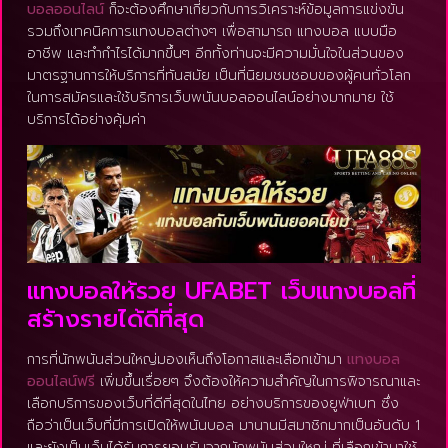
บอลออนไลน์
ก็จะต้องศึกษาเกี่ยวกับการวิเคราะห์ข้อมูลการแข่งขัน
รวมถึงเทคนิคการแทงบอลต่างๆ เพื่อสามารถ แทงบอล แบบมือ
อาชีพ และทำกำไรได้มากขึ้นๆ อีกทั้งท่านจะมีความมั่นใจในส่วนของ
มาตรฐานการให้บริการที่ทันสมัย เป็นที่นิยมชมชอบของผู้คนทั่วโลก
ในการสมัครและใช้บริการเว็บพนันบอลออนไลน์อย่างมากมาย ใช้
บริการได้อย่างคุ้มค่า
แทงบอลให้รวย UFABET เว็บแทงบอลที่
สร้างรายได้ดีที่สุด
การที่นักพนันส่วนใหญ่มองเห็นถึงโอกาสและเลือกเข้ามา
แทงบอล
ออนไลน์ฟรี
เพิ่มขึ้นเรื่อยๆ จึงต้องให้ความสำคัญในการพิจารณาและ
เลือกบริการของเว็บที่ดีที่สุดในไทย อย่างบริการของยูฟ่าเบท ซึ่ง
ถือว่าเป็นเว็บที่มีการเปิดให้พนันบอล มานานมีสมาชิกมากเป็นอันดับ 1
และยังเป็นเว็บได้รับการยอมรับจากนักพนันส่วนใหญ่ ที่เลือกเข้ามาใช้