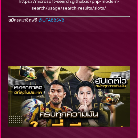
https://microsoft-search.github.io/pnp-modern-
search/usage/search-results/slots/
สมัครสมาชิกฟรี
@UFA88SV8