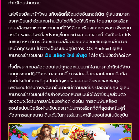
ทำได้โดยง่ายดาย
แค่เพียงมีสมาร์ทโฟน แท็บเล็ตที่เชื่อมต่ออินเทอร์เน็ต ผู้เล่นสามารถ
ลงทะเบียนเข้าร่วมเกมผ่านเว็บไซต์ที่เปิดให้บริการ โดยสามารถเลือก
เล่นสล็อตจากหลากหลายเกมที่มีให้เลือก เพียงแค่กดเพลง เพื่อหมุน
วงล้อ รอผลลัพธ์ที่จะปรากฏขึ้นบนหน้าจอ นอกจากนี้ ยังมีโบนัส โปร
โมชั่นต่างๆ ที่ทางเว็บไซต์เกมสล็อตออนไลน์จัดให้แก่ผู้เล่นอีกด้วย
เล่นได้ทุกระบบ ไม่ว่าจะเป็นระบบปฏิบัติการ iOS Android ผู้เล่น
สามารถเข้าร่วมเกม
เว็บ สล็อต ใหม่ ล่าสุด
ได้โดยไม่มีข้อจำกัดใดๆ
ทั้งนี้เพราะเกมสล็อตออนไลน์ถูกออกแบบมาให้สามารถเข้าถึงได้ง่าย
บนทุกระบบปฏิบัติการ นอกจากนี้ การเล่นสล็อตออนไลน์บนมือถือ
ยังมีประสิทธิภาพที่สูง ไม่มีปัญหาเรื่องความเสียหายของข้อมูล
เพราะเกมได้รับการพัฒนาขึ้นมาให้มีความเสถียร ปลอดภัยสูง ผู้เล่น
สามารถเข้าร่วมเกมได้อย่างสะดวกสบาย มั่นใจได้ว่าข้อมูลส่วนตัว
ของตนจะได้รับการปกป้องอย่างดี ดังนั้น การเดิมพันสล็อต
ออนไลน์บนมือถือผ่านเว็บของเราเป็นทางเลือกที่ดีที่สุดสำหรับผู้ที่
ต้องการสนุกสนาน ตื่นเต้นในการเล่นเกมคาสิโนออนไลน์ในปัจจุบัน