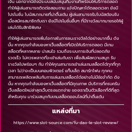
เงิน นอกจากนี้ยังมีระบบสนับสนุนทีมงานที่พร้อมให้บริการตลอด
ทำให้ผู้เล่นสามารถติดต่อสอบถาม แจ้งปัญหาได้ตลอดเวลา ยังมี
โปรโมชั่น โบนัสมากมายที่น่าตื่นเต้น ผู้เล่นสามารถรับโบนัสต้อนรับ
เมื่อสมัครสมาชิกกับเรา ยังมีโปรโมชั่นอื่นๆ ที่มีรางวัลมากมายรอให้ผู้
เล่นได้รับสิทธิพิเศษ
ทำให้ผู้เล่นสามารถเพิ่มโอกาสในการชนะรางวัลได้อย่างมากขึ้น ดัง
นั้น หากคุณกำลังมองหาเว็บสล็อตที่เปิดให้บริการตลอด มีเกม
สล็อตที่หลากหลาย น่าสนใจ รวมถึงระบบการเงินที่ปลอดภัย
รวดเร็ว ไม่ควรพลาดที่จะเข้าเล่นกับเรา เพื่อสัมผัสความสนุก รับ
รางวัลไปพร้อมๆ กัน ทำให้คุณสามารถเข้าเล่นเกมสล็อตได้ทุกที่ทุก
เวลา ไม่ว่าจะเป็นบนคอมพิวเตอร์ แท็บเล็ต สมาร์ทโฟน ทุกคน
สามารถเพลิดเพลินกับการเล่นเกมสล็อตได้อย่างไม่มีข้อจำกัด ดัง
นั้น หากคุณกำลังมองหาเว็บสล็อตที่มีคุณภาพ มีบริการที่ครบครัน
เว็บสล็อตใหม่ล่าสุดเว็บตรงแตกง่าย ของเราเป็นตัวเลือกที่ดีที่สุด
สำหรับคุณ มาร่วมสนุกกับเกมสล็อตออนไลน์ที่น่าตื่นเต้น
แหล่งที่มา
https://www.slot-source.com/fu-dao-le-slot-review/