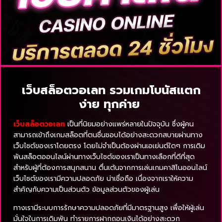
เว็บสล็อตวอเลท รวมเกมโบนัสแตก
ง่าย ทุกค่าย
เว็บสล็อตวอเลท
เป็นที่นิยมอย่างแพร่หลายในปัจจุบัน ซึ่งผู้คน
สามารถเข้าถึงเกมสล็อตที่ตนชื่นชอบได้อย่างสะดวกสบายผ่านทาง
เว็บไซต์ของเราโดยตรง โดยไม่จำเป็นต้องผ่านเอเย่นต์ใดๆ การเดิม
พันสล็อตออนไลน์ผ่านทางเว็บไซต์ของเราเป็นทางเลือกที่ดีที่สุด
สำหรับผู้ที่ต้องการสนุกสนาน ตื่นเต้นจากการเล่นเกมคาสิโนออนไลน์
เว็บไซต์ของเรามีความปลอดภัย น่าเชื่อถือ เนื่องจากเราให้ความ
สำคัญกับความเป็นส่วนตัว ข้อมูลส่วนตัวของผู้เล่น
ทางเรามีระบบการรักษาความปลอดภัยที่มีมาตรฐานสูง เพื่อให้ผู้เล่น
มั่นใจในการเดิมพัน ทำรายการฝากถอนเงินได้อย่างสะดวก