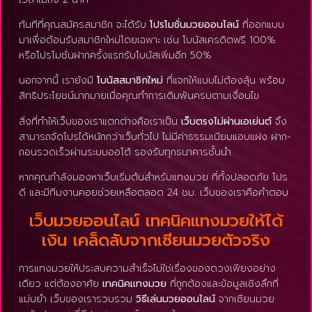
ทันทีที่คุณสมัครสมาชิก จะได้รับ
โปรโมชั่นมวยออนไลน์
ที่ออกแบบ
มาเพื่อต้อนรับสมาชิกใหม่โดยเฉพาะ เช่น โบนัสเครดิตฟรี 100%
หรือโปรโมชั่นฝากครั้งแรกรับโบนัสเพิ่มอีก 50%
นอกจากนี้ เรายังมี
โบนัสสมาชิกใหม่
ที่แจกให้แบบไม่ต้องลุ้น พร้อม
สิทธิประโยชน์มากมายเมื่อคุณทำการเดิมพันครบตามเงื่อนไข
สิ่งที่ทำให้เว็บของเราแตกต่างคือเราเป็น
เว็บตรงไม่ผ่านเอเย่นต์
จึง
สามารถจัดโปรได้หนักกว่าเว็บทั่วไป ไม่มีค่าธรรมเนียมแอบแฝง ฝาก-
ถอนรวดเร็วผ่านระบบออโต้ รองรับทุกธนาคารชั้นนำ
หากคุณกำลังมองหาเว็บเริ่มต้นสำหรับแทงมวย ที่ทั้งปลอดภัย โปร
ดี และมีทีมงานคอยช่วยเหลือตลอด 24 ชม. เว็บของเราคือคำตอบ
เว็บมวยออนไลน์ เทคนิคแทงมวยให้ได้
เงิน เคล็ดลับจากเซียนมวยตัวจริง
การแทงมวยให้ประสบความสำเร็จไม่ใช่เรื่องของดวงเพียงอย่าง
เดียว แต่ต้องอาศัย
เทคนิคแทงมวย
ที่ถูกต้องและข้อมูลเชิงลึกที่
แม่นยำ เว็บของเรารวบรวม
วิธีเล่นมวยออนไลน์
จากเซียนมวย