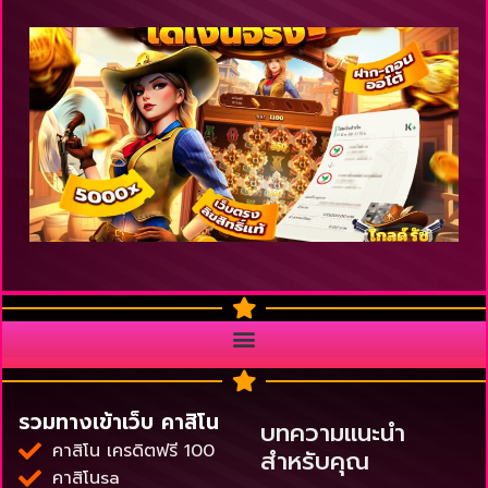
รวมทางเข้าเว็บ คาสิโน
บทความแนะนำ
คาสิโน เครดิตฟรี 100
สำหรับคุณ
คาสิโนsa