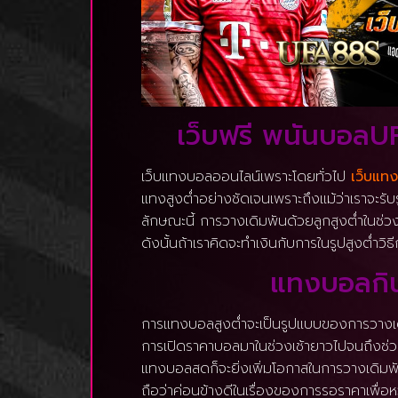
เว็บฟรี พนันบอลUFA
เว็บแทงบอลออนไลน์เพราะโดยทั่วไป
เว็บแท
แทงสูงต่ำอย่างชัดเจนเพราะถึงแม้ว่าเราจะรั
ลักษณะนี้ การวางเดิมพันด้วยลูกสูงต่ำในช่
ดังนั้นถ้าเราคิดจะทำเงินกับการในรูปสูงต่ำวิธี
แทงบอลกิน
การแทงบอลสูงต่ำจะเป็นรูปแบบของการวางเดิมพ
การเปิดราคาบอลมาในช่วงเช้ายาวไปจนถึงช่ว
แทงบอลสดก็จะยิ่งเพิ่มโอกาสในการวางเดิมพันท
ถือว่าค่อนข้างดีในเรื่องของการรอราคาเพื่อ