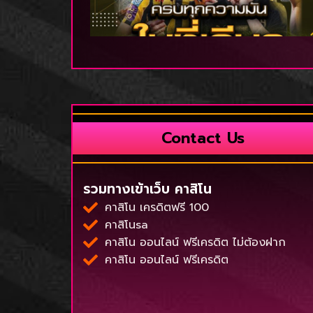
Contact Us
รวมทางเข้าเว็บ คาสิโน
คาสิโน เครดิตฟรี 100
คาสิโนsa
คาสิโน ออนไลน์ ฟรีเครดิต ไม่ต้องฝาก
คาสิโน ออนไลน์ ฟรีเครดิต