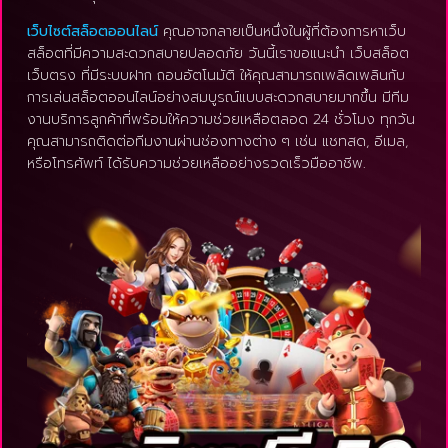
เว็บไซต์สล็อตออนไลน์
คุณอาจกลายเป็นหนึ่งในผู้ที่ต้องการหาเว็บ
สล็อตที่มีความสะดวกสบายปลอดภัย วันนี้เราขอแนะนำ เว็บสล็อต
เว็บตรง ที่มีระบบฝาก ถอนอัตโนมัติ ให้คุณสามารถเพลิดเพลินกับ
การเล่นสล็อตออนไลน์อย่างสมบูรณ์แบบสะดวกสบายมากขึ้น มีทีม
งานบริการลูกค้าที่พร้อมให้ความช่วยเหลือตลอด 24 ชั่วโมง ทุกวัน
คุณสามารถติดต่อทีมงานผ่านช่องทางต่าง ๆ เช่น แชทสด, อีเมล,
หรือโทรศัพท์ ได้รับความช่วยเหลืออย่างรวดเร็วมืออาชีพ.