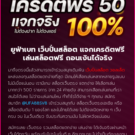
ยูฟ่าเบท เว็บปั่นสล็อต แจกเครดิตฟรี
เล่นสล็อตฟรี ถอนเงินได้จริง
มาถึงตรงนี้แล้วสามารถเข้าร่วมสนุกเดิมพัน
เว็บปั่นสล็อต วอลเล็ต
แหล่งลงทุนสล็อตแตกง่ายที่สุด มีเกมให้เลือกเล่นหลากหลายรูปแบบ
ไม่มีเบื่อแน่นอน เรามีเกม สล็อตเว็บตรง แตกง่าย ให้เลือกเล่น
มากกว่า 500 รายการ จาก 24 ค่ายดัง สามารถเลือกเล่นเกมที่เรา
สนใจได้เลย ไม่ว่าจะเล่นเกมไหน ทำกำไรได้ง่าย ๆ ทุกเกม สมัคร
สมาชิก
@UFA88SV8
เข้าร่วมสนุกกับ สล็อตเว็บตรงเอเชีย หรือ
สล็อตอันดับ 1 ของโลก และในไทยได้เลย ไม่ต้องเปิดหลาย ๆ เว็บ
ครบ จบ ในเว็บเดียว รับประกันความมัน ไม่ผิดหวังแน่นอน
สมัครเลย เว็บตรง รวมสล็อตแตกง่าย เล่นง่าย ได้เงินจริงผ่านหน้า
เว็บได้ทุกวัน พร้อมรับโปรโมชั่นดี ๆ อีกมากมาย ไม่จำเป็นต้องลงทุน