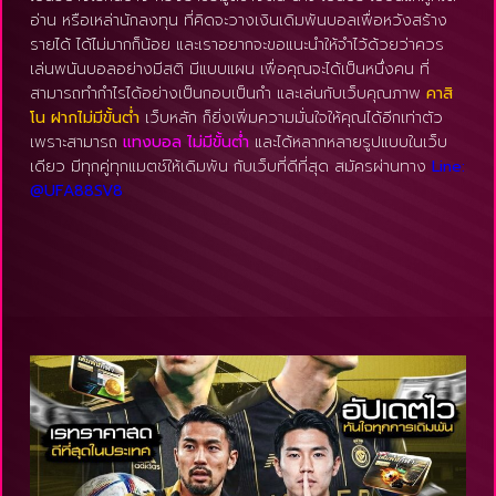
อ่าน หรือเหล่านักลงทุน ที่คิดจะวางเงินเดิมพันบอลเพื่อหวังสร้าง
รายได้ ได้ไม่มากก็น้อย และเราอยากจะขอแนะนำให้จำไว้ด้วยว่าควร
เล่นพนันบอลอย่างมีสติ มีแบบแผน เพื่อคุณจะได้เป็นหนึ่งคน ที่
สามารถทำกำไรได้อย่างเป็นกอบเป็นกำ และเล่นกับเว็บคุณภาพ
คาสิ
โน ฝากไม่มีขั้นต่ำ
เว็บหลัก ก็ยิ่งเพิ่มความมั่นใจให้คุณได้อีกเท่าตัว
เพราะสามารถ
แทงบอล ไม่มีขั้นต่ำ
และได้หลากหลายรูปแบบในเว็บ
เดียว มีทุกคู่ทุกแมตช์ให้เดิมพัน กับเว็บที่ดีที่สุด สมัครผ่านทาง
Line:
@UFA88SV8