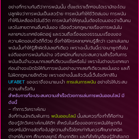
อย่างที่ทราบกันดีว่าการพนันนั้น ตั้งแต่เราเด็กๆจนโตเรามักจะโดน
ปลูกฝังว่าการพนันเป็นเลวร้าย การพนันทำให้ชีวิตล่มจม การพนัน
ทำให้ไม่เหลืออะไรในชีวิต การพนันทำให้คุณนั้นต้องโดนมองว่าเป็นคน
เลวในสายตาคนอื่นๆนั่นเอง เนื่องด้วยกฎหมายเรื่องการพนันใน
หลายๆประเทศยังผิดอยู่ และรวมถึงเรื่องของธรรมมะเรื่องของ
ความผิดชอบชั่วดีก็ด้วย ซึ่งทำให้ใครหลายๆคนรู้สึกว่า เวลาเล่นเกม
พนันนั้นทำให้รู้สึกผิดไปเลยทีเดียว เพราะฉะนั้นวันนี้เราจะมาพูดถึงใน
แง่ดีของการพนันกันบ้าง จริงๆมีคนที่เขาประสบความสำเร็จกับการ
พนันเป็นจำนวนมากเลยทีเดียวนะเชื่อหรือไม่ เพราะในต่างประเทศเขา
ค่อนข้างจะเปิดใจให้กับการพนันอย่างมากเลยทีเดียวเลยนั่นเอง และก็
ไม่ผิดกฎหมายอีกด้วย เพราะอย่างนั้นแล้ววันนี้เว็บไซต์คาสิโน
UFABET
ของเราจึงจะมาแนะนำ
การเล่นการพนัน
อย่างไรให้ประสบ
ความสำเร็จกัน
สำหรับการที่จะประสบความสำเร็จด้วยการเล่นการพนันออนไลน์ มี
ดังนี้
– ทำการวิเคราะห์เกม
สิ่งที่ท่านนักเดิมพันการ
พนันออนไลน์
นั้นสมควรที่จะทำก็คือท่าน
ต้องรู้จักวิเคราะห์เกมให้ดีๆ สำหรับในเรื่องของการพนันให้พูดกัน
ตรงๆไม่มีทางลัดที่จะไปสู่ความสำเร็จใดๆเท่ากับควรศึกษาเทคนิค
ต่างๆให้มากๆ ศึกษากลยุทธ์ ศึกษากติกา และที่สำคัญต้องรู้จักสังเกต