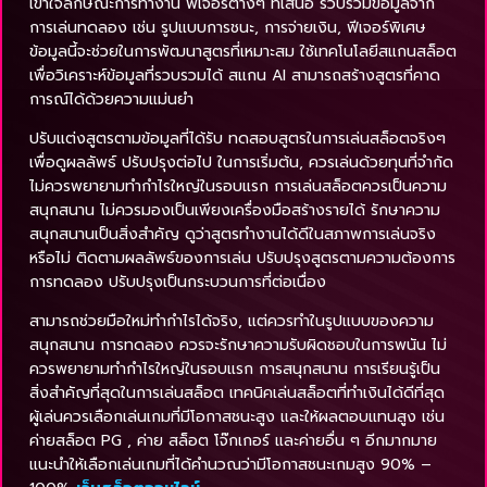
เข้าใจลักษณะการทำงาน ฟีเจอร์ต่างๆ ที่เสนอ รวบรวมข้อมูลจาก
การเล่นทดลอง เช่น รูปแบบการชนะ, การจ่ายเงิน, ฟีเจอร์พิเศษ
ข้อมูลนี้จะช่วยในการพัฒนาสูตรที่เหมาะสม ใช้เทคโนโลยีสแกนสล็อต
เพื่อวิเคราะห์ข้อมูลที่รวบรวมได้ สแกน AI สามารถสร้างสูตรที่คาด
การณ์ได้ด้วยความแม่นยำ
ปรับแต่งสูตรตามข้อมูลที่ได้รับ ทดสอบสูตรในการเล่นสล็อตจริงๆ
เพื่อดูผลลัพธ์ ปรับปรุงต่อไป ในการเริ่มต้น, ควรเล่นด้วยทุนที่จำกัด
ไม่ควรพยายามทำกำไรใหญ่ในรอบแรก การเล่นสล็อตควรเป็นความ
สนุกสนาน ไม่ควรมองเป็นเพียงเครื่องมือสร้างรายได้ รักษาความ
สนุกสนานเป็นสิ่งสำคัญ ดูว่าสูตรทำงานได้ดีในสภาพการเล่นจริง
หรือไม่ ติดตามผลลัพธ์ของการเล่น ปรับปรุงสูตรตามความต้องการ
การทดลอง ปรับปรุงเป็นกระบวนการที่ต่อเนื่อง
สามารถช่วยมือใหม่ทำกำไรได้จริง, แต่ควรทำในรูปแบบของความ
สนุกสนาน การทดลอง ควรจะรักษาความรับผิดชอบในการพนัน ไม่
ควรพยายามทำกำไรใหญ่ในรอบแรก การสนุกสนาน การเรียนรู้เป็น
สิ่งสำคัญที่สุดในการเล่นสล็อต เทคนิคเล่นสล็อตที่ทำเงินได้ดีที่สุด
ผู้เล่นควรเลือกเล่นเกมที่มีโอกาสชนะสูง และให้ผลตอบแทนสูง เช่น
ค่ายสล็อต PG , ค่าย สล็อต โจ๊กเกอร์ และค่ายอื่น ๆ อีกมากมาย
แนะนำให้เลือกเล่นเกมที่ได้คำนวณว่ามีโอกาสชนะเกมสูง 90% –