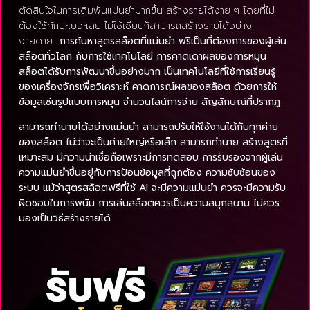
ตัดสินใจในการเดิมพันแม่นยำมากขึ้น สร้างรายได้ง่าย ๆ โดยที่ไม่
ต้องใช้ทักษะเยอะเลย ไม่ใช้เซียนก็สามารถสร้างรายได้อย่าง
ง่ายดาย
การค้นหาสูตรสล็อตที่แม่นยำ ฟรีเป็นที่ต้องการของผู้เล่น
สล็อตทั่วโลก กับการใช้เทคโนโลยี การคาดเดาผลของการหมุน
สล็อตได้รับการพัฒนาขึ้นอย่างมาก เป็นเทคโนโลยีที่ใช้การเรียนรู้
ของเครื่องจักรเพื่อวิเคราะห์ คาดการณ์ผลของสล็อต ด้วยการให้
ข้อมูลเช่นรูปแบบการหมุน จำนวนไลน์การจ่าย สัญลักษณ์ที่ปรากฏ
สามารถทำนายได้อย่างแม่นยำ สามารถปรับให้ใช้งานได้กับทุกค่าย
ของสล็อต ไม่ว่าจะเป็นค่ายใหญ่หรือเล็ก สามารถทำนาย สร้างสูตรที่
เหมาะสม มีความน่าเชื่อถือเพราะมีการทดสอบ การรับรองจากผู้เล่น
ความแม่นยำขึ้นอยู่กับการป้อนข้อมูลที่ถูกต้อง ความซับซ้อนของ
ระบบ แม้ว่าสูตรสล็อตฟรีที่ใช้ AI จะมีความแม่นยำ ควรจะมีความรับ
ผิดชอบในการพนัน การเล่นสล็อตควรเป็นความสนุกสนาน ไม่ควร
มองเป็นวิธีสร้างรายได้