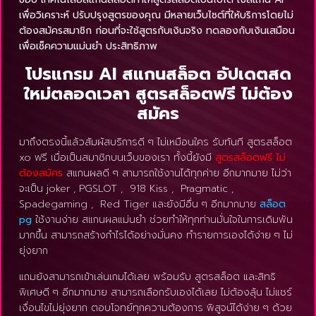
เพื่อวิเคราะห์ ปรับปรุงสูตรของคุณ มีหลายเว็บไซต์ที่ให้บริการโดยไม่
ต้องสมัครสมาชิก ก่อนที่จะใช้สูตรกับเงินจริง ทดลองกับเงินเสมือน
เพื่อเช็คความแม่นยำ ประสิทธิภาพ
โปรแกรม AI สแกนสล็อต อัปเดตสด
ใหม่ตลอดเวลา สูตรสล็อตฟรี ไม่ต้อง
สมัคร
มาถึงตรงนี้แล้วสัมผัสบริการดี ๆ ไม่เหมือนใคร รับทันที สูตรสล็อต
xo ฟรี เมื่อเป็นสมาชิกบนเว็บของเรา ทั้งนี้ยังมี
สูตรสล็อตฟรี ไม่
ต้องสมัคร
สแกนผลดี ๆ สามารถใช้งานได้ทุกค่าย อีกมากมาย ไม่ว่า
จะเป็น joker , PGSLOT , 918 Kiss , Pragmatic ,
Spadegaming , Red Tiger และยังมีอื่น ๆ อีกมากมาย
สล็อต
pg
ใช้งานง่าย สแกนผลแม่นยำ ช่วยทำให้ทุกท่านมั่นใจในการเดิมพัน
มากขึ้น สามารถสร้างกำไรได้อย่างมั่นคง ทำรายการเองได้ง่าย ๆ ไม่
ยุ่งยาก
แถมยังสามารถเข้าเล่นเกมได้เลย พร้อมรับ สูตรสล็อต และสิทธิ
พิเศษดี ๆ อีกมากมาย สามารถเลือกรับเองได้เลย ไม่ต้องลุ้น ไม่แชร์
เงื่อนไขไม่ยุ่งยาก ตอบโจทย์ทุกความต้องการ พิสูจน์ได้ง่าย ๆ ด้วย