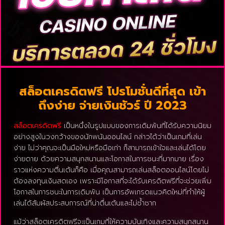
สล็อตเครดิตฟรี โปรโมชั่นดีที่สุด เข้า
ถึงง่าย จ่ายเงินชัวร์ ปี 2023
สล็อตเครดิตฟรี
เป็นหนึ่งในรูปแบบของการเดิมพันที่ได้รับความนิยม
อย่างสูงในวงกว้างของนักพนันออนไลน์ กล่าวได้ว่าเป็นเกมที่เล่น
ง่าย ไม่ว่าคุณจะเป็นมือใหม่หรือมือเก่า ก็สามารถเข้าใจและเล่นได้โดย
ง่ายดาย ด้วยความสนุกสนานและโอกาสในการชนะที่มากมาย เรื่อง
ราวแห่งความตื่นเต้นก็คือ เมื่อคุณสามารถเล่นสล็อตออนไลน์โดยไม่
ต้องลงทุนเงินสดเอง เพราะมีโอกาสที่จะได้รับเครดิตฟรีที่จะช่วยเพิ่ม
โอกาสในการชนะในการเดิมพัน เป็นการอัพเกรดแนวคิดใหม่ที่ทำให้ผู้
เล่นได้สัมผัสประสบการณ์ที่น่าตื่นเต้นและไม่ซ้ำซาก
แม้ว่าสล็อตเครดิตฟรีจะเป็นเกมที่ให้ความบันเทิงและความสนุกสนาน