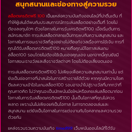
สนุกสนานและช่องทางสู่ความรวย
สล็อตเครดิตฟรี 100
เป็นแหล่งความบันเทิงออนไลน์ที่น่าตื่นเต้น ที่
ทำให้ผู้เล่นได้พบกับประสบการณ์การเล่นสล็อตอย่างเต็มที่ โดยไม่
ต้องลงทุนใดๆ ด้วยโอกาสในการรับเครดิตฟรี100 เมื่อเริ่มต้นการ
สมัครสมาชิก การเล่นสล็อตกลายเป็นการพบกับความสนุกสนาน และ
โอกาสในการชนะรางวัลที่สูงอย่างไม่ต้องกังวลเรื่องการใช้เงิน การที่
คุณได้รับสล็อตเครดิตฟรี100 หมายถึงคุณมีโอกาสเล่นเกม
สล็อต100 รอบโดยไม่ต้องใช้เงินของคุณเอง นอกจากนี้คุณยังมี
โอกาสชนะรางวัลและสิ่งรางวัลต่างๆ โดยไม่ต้องเสี่ยงตนเอง
การเล่นสล็อตเครดิตฟรี100 ไม่เพียงเพื่อความสนุกสนานเท่านั้น แต่
ยังเป็นช่องทางที่น่าสนใจในการสร้างรายได้ด้วย หากคุณมีความโชค
ดีและความเข้าใจในเกมสล็อต100 รอบอาจนำไปสู่รางวัลที่มากกว่าที่
คุณคาดคิด ไม่ว่าคุณจะเป็นนักพนันมือใหม่หรือเคยเล่นสล็อตมาก่อน
โอกาสในการรับสล็อตเครดิตฟรี100 นั้นเป็นโอกาสที่คุณไม่ควร
พลาด เพราะมันไม่เพียงแค่เป็นโอกาส ในการทดลองเล่นและ
สนุกสนาน แต่ยังเป็นโอกาสในการแต่งงานกับโชคลาภและความรวย
ด้วยกัน
แหล่งรวบรวมความบันเทิง
time899
เว็บพนันออนไลน์ที่ได้รับ