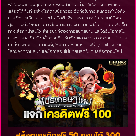
ฟรีในบัญชีของคุณ เครดิตฟรีนี้สามารถนำมาใช้ในการเดิมพันเกม
สล็อตได้ทันที อย่างไรก็ตามข้อควรระวังคือในการเล่นควรคำนึงถึง
การจัดการเงินและเล่นอย่างมีสติ เพื่อประสบการณ์การเล่นที่มีความ
สุขและไม่ก่อให้เกิดความเสี่ยงทางการเงิน สมัครสล็อตเครดิตฟรีเป็น
ทางเลือกที่น่าสนใจ สำหรับผู้ที่ต้องการสนุกสนาน และได้รับโอกาสใน
การชนะรางวัล ด้วยขั้นตอนที่ไม่ซับซ้อนและความสะดวกสบายในการ
เข้าถึง เพียงแค่เปิดบัญชีผู้ใช้งานและรับเครดิตฟรี คุณจะได้พบกับ
โลกของความสนุก และโอกาสอันไม่มีที่สิ้นสุดในเกมสล็อตออนไลน์
สล็อตเครดิตฟรี 50 ถอนได้ 300