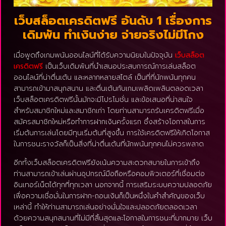
เว็บสล็อตเครดิตฟรี อันดับ 1 เรื่องการ
เดิมพัน ทำเงินง่าย จ่ายจริงไม่มีโกง
เมื่อพูดถึงเกมพนันออนไลน์ที่ได้รับความนิยมในปัจจุบัน
เว็บสล็อต
เครดิตฟรี
เป็นเว็บเดิมพันที่นำเสนอประสบการณ์การเล่นสล็อต
ออนไลน์ที่น่าตื่นเต้น และหลากหลายสไตล์ เป็นที่ที่นักพนันทุกคน
สามารถเข้ามาสนุกสนาน และตื่นเต้นกับเกมเพลิดเพลินตลอดเวลา
เว็บสล็อตเครดิตฟรีนั้นมักจะมีโปรโมชั่น และข้อเสนอที่น่าสนใจ
สำหรับสมาชิกใหม่และสมาชิกเก่า โดยท่านสามารถรับเครดิตฟรีเมื่อ
สมัครสมาชิกใหม่หรือทำการฝากเงินครั้งแรก ซึ่งสร้างโอกาสในการ
เริ่มต้นการเล่นโดยมีทุนเริ่มต้นที่สูงขึ้น การใช้เครดิตฟรีให้เกิดโอกาส
ในการชนะรางวัลก็เป็นสิ่งที่น่าตื่นเต้นที่นักพนันทุกคนไม่ควรพลาด
อีกทั้งเว็บสล็อตเครดิตฟรียังเน้นความสะดวกสบายในการเข้าถึง
ท่านสามารถเข้าเล่นผ่านอุปกรณ์มือถือหรือคอมพิวเตอร์ที่เชื่อมต่อ
อินเทอร์เน็ตได้ทุกที่ทุกเวลา นอกจากนี้ การเสริมระบบความปลอดภัย
เพื่อความเชื่อมั่นในการฝาก-ถอนเงินก็เป็นหนึ่งในคำสำคัญของเว็บ
เหล่านี้ ทำให้ท่านสามารถเล่นอย่างมั่นใจและปลอดภัยตลอดเวลา
ด้วยความสนุกสนานที่ไม่มีที่สิ้นสุดและโอกาสในการชนะที่มากมาย เว็บ