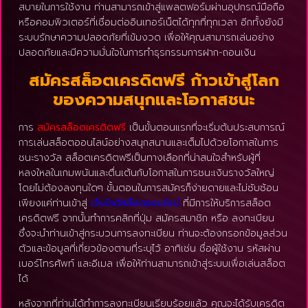
สบายในการใช้งาน ท่านสามารถเข้าสู่แพลตฟอร์มผ่านอุปกรณ์มือถือ
หรือคอมพิวเตอร์ที่เชื่อมต่ออินเทอร์เน็ตได้ทุกที่ทุกเวลา อีกทั้งยังมี
ระบบรักษาความปลอดภัยที่เข้มงวด เพื่อให้คุณสามารถเล่นอย่าง
ปลอดภัยและมีความมั่นใจในการทำธุรกรรมการฝาก-ถอนเงิน
สมัครสล็อตเครดิตฟรี ก้าวเข้าสู่โลก
ของความสนุกและโอกาสชนะ
การ
สมัครสล็อตเครดิตฟรี
เป็นขั้นตอนแรกที่จะเริ่มต้นประสบการณ์
การเล่นสล็อตออนไลน์อย่างสนุกสนานและเต็มไปด้วยโอกาสในการ
ชนะรางวัล สล็อตเครดิตฟรีเป็นทางเลือกที่น่าสนใจสำหรับผู้ที่
หลงใหลในเกมพนันและตื่นเต้นกับโอกาสในการชนะเงินรางวัลใหญ่
โดยไม่ต้องลงทุนใดๆ ขั้นตอนในการสมัครก็ง่ายดายและไม่ซับซ้อน
เพียงแค่ท่านเข้าสู่
เว็บไซต์สล็อตออนไลน์
ที่มีการให้บริการสล็อต
เครดิตฟรี จากนั้นทำการคลิกที่ปุ่ม สมัครสมาชิก หรือ ลงทะเบียน
ซึ่งจะนำท่านเข้าสู่กระบวนการลงทะเบียน ท่านจะต้องกรอกข้อมูลส่วน
ตัวและข้อมูลที่เกี่ยวข้องตามที่ระบุไว้ อาทิเช่น ชื่อผู้ใช้งาน รหัสผ่าน
เบอร์โทรศัพท์ และอีเมล เพื่อให้ท่านสามารถเข้าสู่ระบบเพื่อเล่นสล็อต
ได้
หลังจากที่ท่านได้ทำการลงทะเบียนเรียบร้อยแล้ว คุณจะได้รับเครดิต