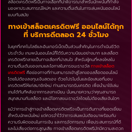
สล็อตเครดิตฟรีเป็นทางเลือกที่น่าพิจารณาสำหรับนักพนันที่กำลัง
มองหาประสบการณ์ใหม่ๆ และความตื่นเต้นในการเล่นพนันออนไลน์
แบบทันสมัย
ทางเข้าสล็อตเครดิตฟรี ออนไลน์ได้ทุก
ที่ บริการดีตลอด 24 ชั่วโมง
ในยุคที่เทคโนโลยีและอินเทอร์เน็ตเป็นส่วนสำคัญในการดำเนินชีวิต
ประจำวัน เกมพนันออนไลน์ก็ได้รับความนิยมอย่างมาก และสล็อต
เครดิตฟรีกลายเป็นทางเลือกที่น่าสนใจ สำหรับผู้คนที่หลงใหลใน
ความตื่นเต้นของเกมและโอกาสในการชนะรางวัล
ทางเข้าสล็อต
เครดิตฟรี
คือช่องทางที่ท่านสามารถเข้าสู่โลกของสล็อตออนไลน์
โดยไม่ต้องลงทุนเงินสดเอง ด้วยโปรโมชั่นและข้อเสนอที่มอบ
เครดิตฟรีให้แก่สมาชิกใหม่ ท่านสามารถรับเครดิต เพื่อนำมาใช้เล่น
เกมได้ทันทีหลังจากการลงทะเบียน นั่นหมายความว่าคุณสามารถ
สนุกสนานกับสล็อต และมีโอกาสชนะรางวัลโดยไม่ต้องเสียเงินใดๆ
แม้ว่าการเข้าสู่ทางเข้าสล็อตเครดิตฟรีจะเป็นการต้นทางที่ยอดเยี่ยม
สำหรับนักพนันใหม่ แต่ควรจำไว้ว่าการเล่นพนันต้องมาพร้อมกับ
ความรับผิดชอบในการเงิน และการจัดการเกม เพื่อประสบการณ์ที่ดี
และไม่เสี่ยงต่อการสูญเสีย ทางเข้าสล็อตเครดิตฟรีมักมีความสะดวก