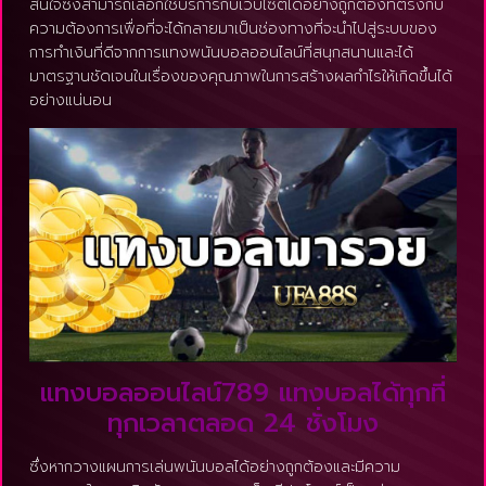
สนใจซึ่งสามารถเลือกใช้บริการกับเว็บไซต์ได้อย่างถูกต้องที่ตรงกับ
ความต้องการเพื่อที่จะได้กลายมาเป็นช่องทางที่จะนำไปสู่ระบบของ
การทำเงินที่ดีจากการแทงพนันบอลออนไลน์ที่สนุกสนานและได้
มาตรฐานชัดเจนในเรื่องของคุณภาพในการสร้างผลกำไรให้เกิดขึ้นได้
อย่างแน่นอน
แทงบอลออนไลน์789 แทงบอลได้ทุกที่
ทุกเวลาตลอด 24 ชั่งโมง
ซึ่งหากวางแผนการเล่นพนันบอลได้อย่างถูกต้องและมีความ