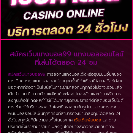
สมัครเว็บแทงบอล99 แทงบอลออนไลน์
ที่เล่นได้ตลอด 24 ชม.
สมัครเว็บแทงบอล99
การลงทุนแทงบอลเต็งหรือรูปแบบอื่นๆของ
การเลือกลงทุนแทงบอลออนไลน์ทุกครั้งที่ทำให้เรามีโอกาสที่จะได้จาก
ยอดฝากที่ถือว่าเป็นโบนัสในการเข้ามาลงทุนทุกครั้งไม่ว่าจะรวมแล้ว
เป็นจำนวนเงินมากน้อยแค่ไหนก็จะต้องไม่มองข้ามและนำมาใช้ในการ
ลงทุนเพื่อให้เกิดผลกำไรให้ได้มากที่สุดกับบริการที่ดีที่สุดของเว็บไซต์
การเข้ามาใช้บริการของเว็บไซต์ที่จะลงทุนกับรูปแบบของการลงทุน
พนันบอลออนไลน์ในทุกๆครั้งที่สามารถจะเข้ามาลงทุนได้ตลอด 24
ชั่วโมงทุกวันที่มีความสุขทั้งในประเทศ
เว็บเดิมพันบอล
และต่าง
ประเทศซึ่งเราสามารถเข้าไปลงทุนได้อย่างสะดวกสบายกับความ