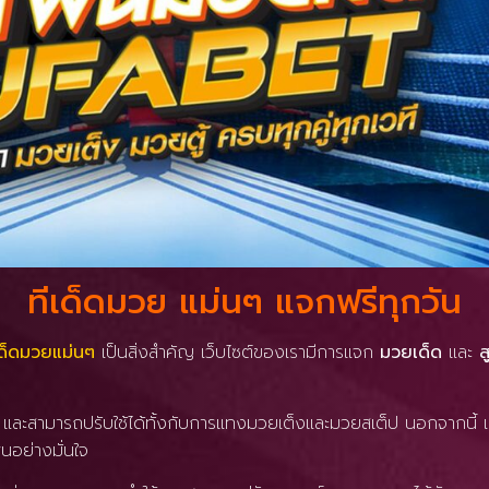
ทีเด็ดมวย แม่นๆ แจกฟรีทุกวัน
เด็ดมวยแม่นๆ
เป็นสิ่งสำคัญ เว็บไซต์ของเรามีการแจก
มวยเด็ด
และ
ส
และสามารถปรับใช้ได้ทั้งกับการแทงมวยเต็งและมวยสเต็ป นอกจากนี้ เ
ันอย่างมั่นใจ