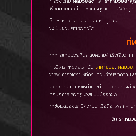
การติดตาม
ผลมวยสด
และ
ราคามวยล่าสุด
เซียนมวยแนะนำ
ที่ช่วยให้คุณตัดสินใจได้ถูก
เว็บไซต์ของเรายังรวบรวมข้อมูลเกี่ยวกับนักม
ยังเป็นข้อมูลที่เชื่อถือได้
ที
ทุกการแทงมวยที่ประสบความสำเร็จเริ่มจากการ
การวิเคราะห์ของเราเน้น
ราคามวย
,
ผลมวย
,
อาชีพ การวิเคราะห์ที่ครบถ้วนช่วยลดความเสี
นอกจากนี้ เรายังให้คำแนะนำเกี่ยวกับการเลือกค
เทคนิคการเลือกคู่มวยแบบมืออาชีพ
ทุกข้อมูลของเรามีความน่าเชื่อถือ เพราะผ่า
วิเคราะห์มว