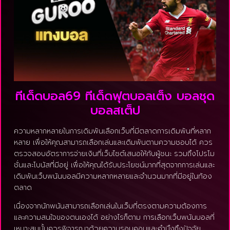
ทีเด็ดบอล69 ทีเด็ดฟุตบอลเต็ง บอลชุด
บอลสเต็ป
ความหลากหลายในการเดิมพันเลือกเว็บที่มีตลาดการเดิมพันที่หลาก
หลาย เพื่อให้คุณสามารถเลือกเล่นและเดิมพันตามความชอบได้ ควร
ตรวจสอบอัตราการจ่ายเงินที่เว็บไซต์เสนอให้กับผู้ชนะ รวมถึงโปรโม
ชั่นและโบนัสที่มีอยู่ เพื่อให้คุณได้รับประโยชน์มากที่สุดจากการเล่นและ
เดิมพันเว็บพนันบอลมีความหลากหลายและจำนวนมากที่มีอยู่ในท้อง
ตลาด
เนื่องจากนักพนันสามารถเลือกเล่นในเว็บที่ตรงตามความต้องการ
และความสนใจของตนเองได้ อย่างไรก็ตาม การเลือกเว็บพนันบอลที่
เหมาะสมนั้นควรพิจารณาด้วยความรอบคอบและคำนึงถึงปัจจัย