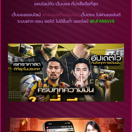
ออนไลน์กับ เว็บบอล ที่น่าเชื่อถือที่สุด
เว็บบอลออนไลน์
แทงบอลเต็งออนไลน์
เว็บตรง ไม่ผ่านเอเย่นต์
ระบบฝาก-ถอน ออโต้ ไม่มีขั้นต่ำ แอดไลน์
@UFA88SV8